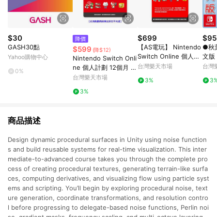
$30
$699
$95
降價
GASH30點
【AS電玩】 Nintendo
●秋
$599
(降$12)
Switch Online 個人計
文版
Yahoo購物中心
Nintendo Switch Onli
劃 12 個月 實體票卡 N
台灣樂天市場
台灣
ne 個人計劃 12個月 實
0%
SO 任天堂網路會員
體序號卡【愛買】
台灣樂天市場
3%
3
3%
商品描述
Design dynamic procedural surfaces in Unity using noise function
s and build reusable systems for real-time visualization. This inter
mediate-to-advanced course takes you through the complete pro
cess of creating procedural textures, generating terrain-like surfa
ces, computing derivatives, and visualizing flow using particle syst
ems and scripting. You’ll begin by exploring procedural noise, text
ure generation, coordinate transformations, and resolution contro
l before progressing to delegate-based noise functions, Perlin noi