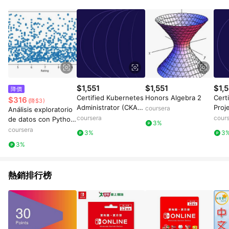
數量拆分計算 。7. 同6說明，訂單完成後的顯示金額可能包含部
分運費或稅金，可返點金額將以系統回傳金額為準 8.若於商家
App下單，不符合LINE購物導購資格。
$1,551
$1,551
$1,5
降價
Certified Kubernetes
Honors Algebra 2
Cert
$316
(降$3)
Administrator (CKA):
Proj
coursera
Análisis exploratorio
Unit 3
(CAP
coursera
cour
de datos con Python
3%
4
y Pandas
coursera
3%
3
3%
熱銷排行榜