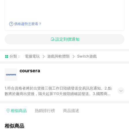
價格趨勢怎麼看？
設定到價通知
分類：
電腦電玩
遊戲與軟體類
Switch遊戲
coursera
1.符合資格者將於出貨後三個工作日陸續發送交易訊息通知。2.點
數將於廠商出貨後，隔天起算110天後陸續確認發送。3.國際商家
之商品金額及回饋點數依據將以商品未稅價格為準。4.國際商家
之商品金額可能受匯率影響而有微幅差異。5.禮品卡支付以及使
用未授權優惠碼不符合贈點資格。6.點數發送依據及返點上限將
相似商品
熱銷排行榜
商品描述
以「訂單總金額」計算（不含運費及稅額），不論訂單中有多少
商品，於LINE購物皆視為只購買一商品（金額為當筆訂單所有商
相似商品
品加總金額），亦即點數回饋計算並非以coursera實際購買商品