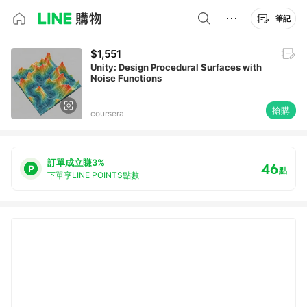
筆記
$1,551
Unity: Design Procedural Surfaces with
Noise Functions
搶購
coursera
訂單成立賺3%
46
點
下單享LINE POINTS點數