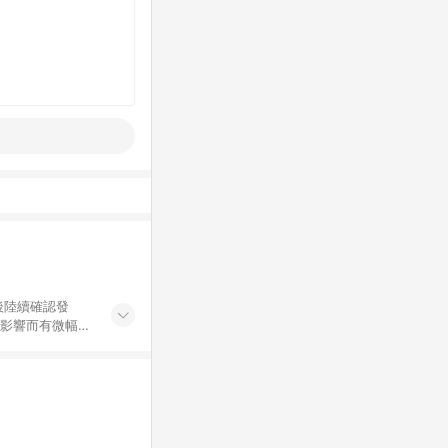
後陸續確認發
率影響而有微幅差
金額」計算（不含
加總金額），亦
可能包含部分運費