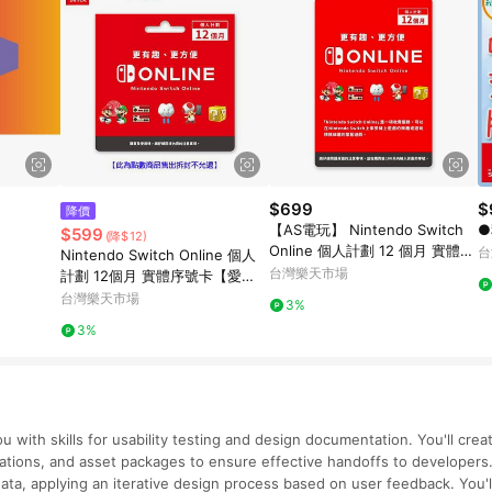
$699
$
降價
【AS電玩】 Nintendo Switch
●
$599
(降$12)
Online 個人計劃 12 個月 實體票
台
Nintendo Switch Online 個人
卡 NSO 任天堂網路會員
台灣樂天市場
計劃 12個月 實體序號卡【愛
買】
台灣樂天市場
3%
3%
u with skills for usability testing and design documentation. You'll cr
ations, and asset packages to ensure effective handoffs to developers. A
 data, applying an iterative design process based on user feedback. You'