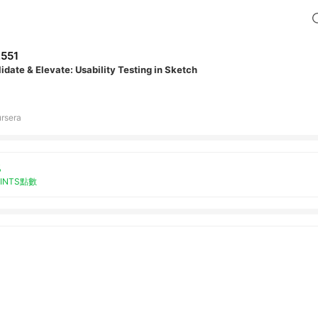
,551
idate & Elevate: Usability Testing in Sketch
rsera
%
OINTS點數