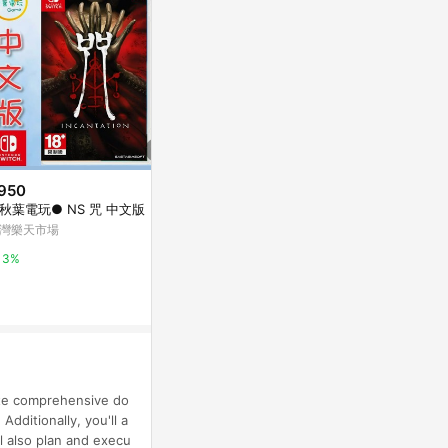
950
$1,551
$1,551
秋葉電玩● NS 咒 中文版
Generative AI for Creative Wo
Responsible A
rkflows
nciples wi
灣樂天市場
coursera
coursera
3%
3%
3%
eate comprehensive do
dditionally, you'll a
ll also plan and execu