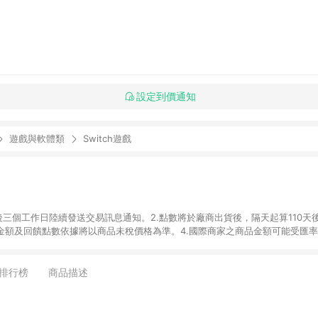
設定到價通知
遊戲與軟體類
Switch遊戲
後三個工作日陸續發送交易訊息通知。2.點數將於廠商出貨後，隔天起算110天
品金額及回饋點數依據將以商品未稅價格為準。4.國際商家之商品金額可能受匯
及使用未授權優惠碼不符合贈點資格。6.點數發送依據及返點上限將以「訂單總
單中有多少商品，於LINE購物皆視為只購買一商品（金額為當筆訂單所有商品
oursera實際購買商品數量拆分計算 。7. 同6說明，訂單完成後的顯示金額
排行榜
商品描述
系統回傳金額為準 8.若於商家App下單，不符合LINE購物導購資格。