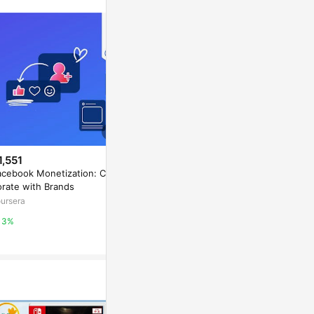
1,551
降價
降價
acebook Monetization: Colla
$316
$316
(降$3)
(降$3)
orate with Brands
Create Animated Social Media
Create a Fa
ursera
Posts using Canva
age
coursera
coursera
3%
3%
3%