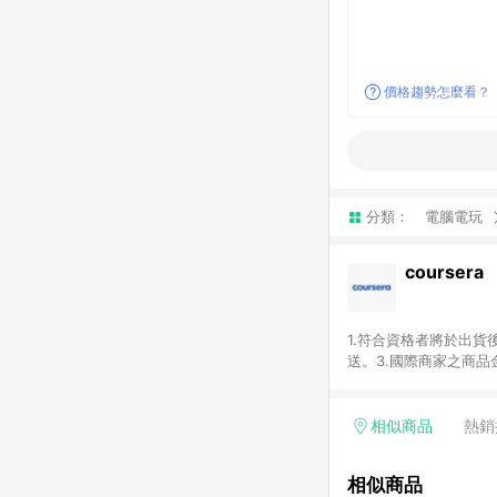
價格趨勢怎麼看？
分類：
電腦電玩
coursera
1.符合資格者將於出貨
送。3.國際商家之商
異。5.禮品卡支付以
運費及稅額），不論訂
即點數回饋計算並非以c
相似商品
熱銷
或稅金，可返點金額將以
相似商品