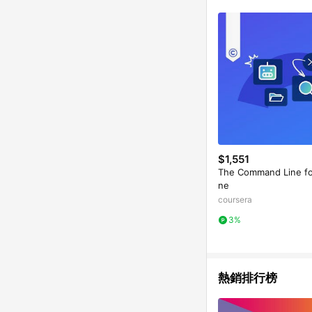
$1,551
The Command Line fo
ne
coursera
3%
熱銷排行榜