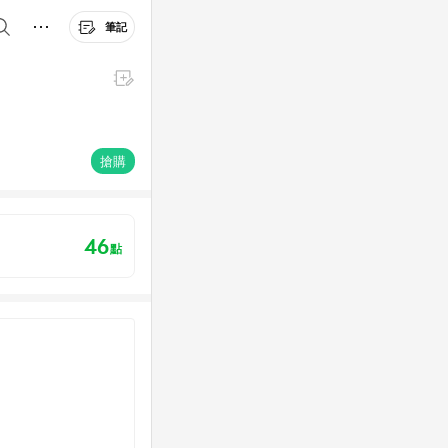
筆記
搶購
46
點