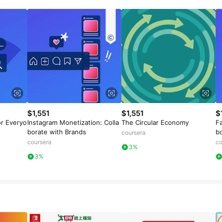
$1,551
$1,551
$
r Everyo
Instagram Monetization: Colla
The Circular Economy
F
borate with Brands
b
coursera
coursera
co
3%
3%