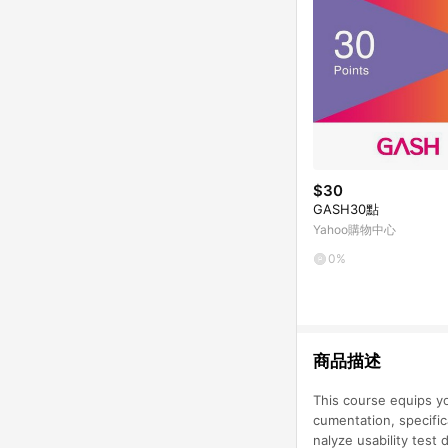
$30
GASH30點
Yahoo購物中心
0%
商品描述
This course equips yo
cumentation, specific
nalyze usability test