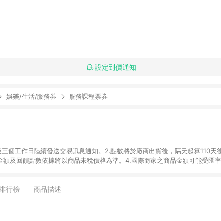
設定到價通知
娛樂/生活/服務券
服務課程票券
後三個工作日陸續發送交易訊息通知。2.點數將於廠商出貨後，隔天起算110天
品金額及回饋點數依據將以商品未稅價格為準。4.國際商家之商品金額可能受匯
及使用未授權優惠碼不符合贈點資格。6.點數發送依據及返點上限將以「訂單總
單中有多少商品，於LINE購物皆視為只購買一商品（金額為當筆訂單所有商品
oursera實際購買商品數量拆分計算 。7. 同6說明，訂單完成後的顯示金額
排行榜
商品描述
系統回傳金額為準 8.若於商家App下單，不符合LINE購物導購資格。