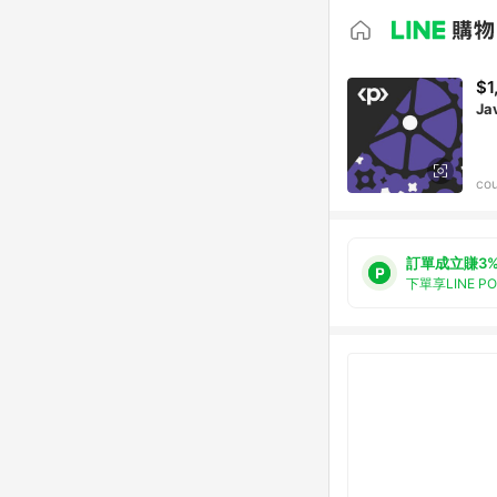
$1
Ja
cou
訂單成立賺3
下單享LINE P