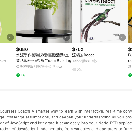
$680
$702
$
水泥手作體驗課程/團體活動/企
流暢的React
B
業活動/手作課程/Team Building
c
koi
Yahoo購物中心
亞洲跨境設計購物平台 Pinkoi
新
0%
1%
Coursera Coach! A smarter way to learn with interactive, real-time conv
ge, challenge assumptions, and deepen your understanding as you pro
r of JavaScript and integrate it seamlessly into your Node-RED applicat
ration of JavaScript fundamentals, from variables and operators to func