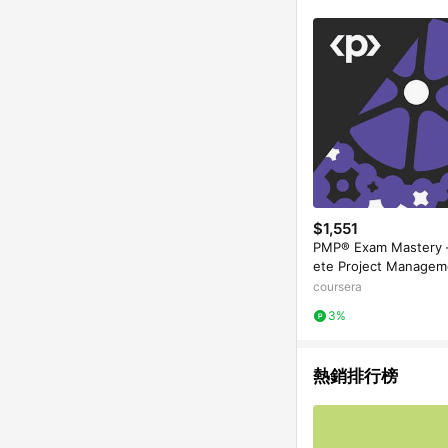
$1,551
PMP® Exam Mastery 
ete Project Managem
coursera
3%
熱銷排行榜