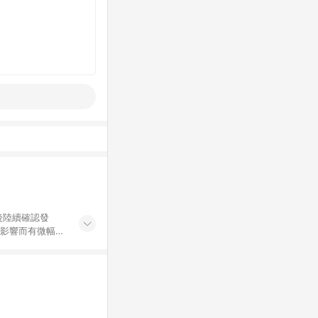
後陸續確認發
率影響而有微幅差
金額」計算（不含
加總金額），亦
可能包含部分運費