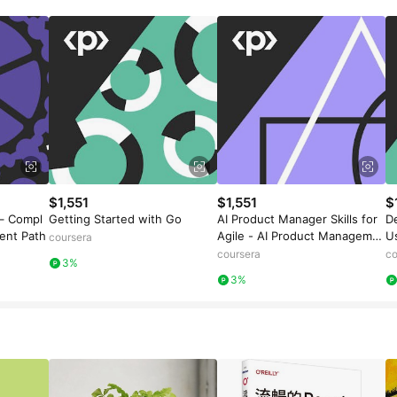
$1,551
$1,551
$
– Compl
Getting Started with Go
AI Product Manager Skills for
D
ent Path
Agile - AI Product Manageme
U
coursera
nt
coursera
co
3%
3%