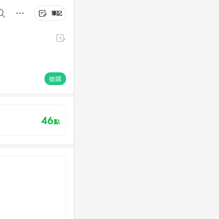
筆記
搶購
46
點