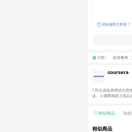
價格趨勢怎麼看？
分類：
旅遊餐券
coursera
1.符合資格者將於出貨
送。3.國際商家之商
異。5.禮品卡支付以
運費及稅額），不論訂
即點數回饋計算並非以c
相似商品
熱銷
或稅金，可返點金額將以
相似商品