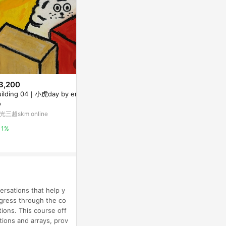
3,200
$237
$1,551
uilding 04｜小虎day by erico
比上補習班更有效率的自學讀書
Market Adapt
o
法【城邦讀書花園】
lized Negotia
光三越skm online
Yahoo購物中心
coursera
1%
1%
3%
ersations that help y
gress through the co
ions. This course off
tions and arrays, prov