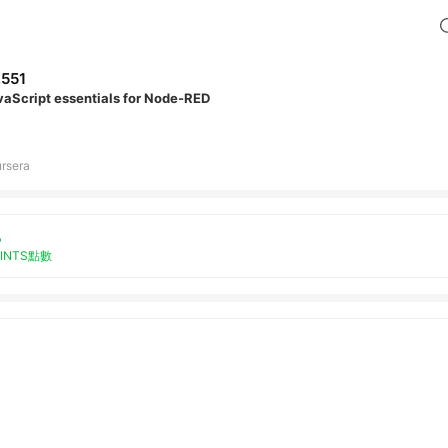
,551
vaScript essentials for Node-RED
rsera
%
OINTS點數