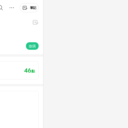
筆記
搶購
46
點