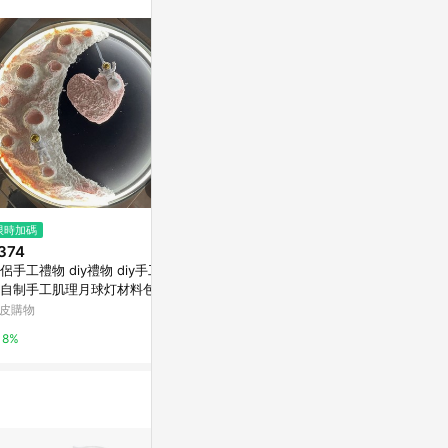
$5,442
限時加碼
限時加碼
* 超豪華麵包
374
$6
別針徽章 / Tit
侶手工禮物 diy禮物 diy手工礼
【文具通】吸盤性掛勾小[8] I111
亞洲跨境設計購物
自制手工肌理月球灯材料包DIY
0039【APP滿額下單10%點數
意月牙灯毕业小礼物 燈 手工 d
(單一帳號最高1500點)】8/31止
皮購物
台灣樂天市場
1%
y 材料包
8%
5%