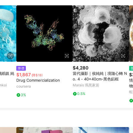
$4,280
降價
璃紙鎮 純
當代攝影｜侯純純｜境隨心轉 N
$1,867
$
(降$18)
o. 4 - 40x40cm-黑色鋁框
Drug Commercialization
情
koi
Marais 瑪黑家居
物
coursera
创
蝦
0.5%
3%
i