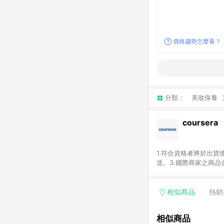
價格趨勢怎麼看？
分類：
美妝保養
coursera
1.符合資格者將於出貨
送。3.國際商家之商
異。5.禮品卡支付以
運費及稅額），不論訂
即點數回饋計算並非以c
相似商品
熱銷
或稅金，可返點金額將以
相似商品