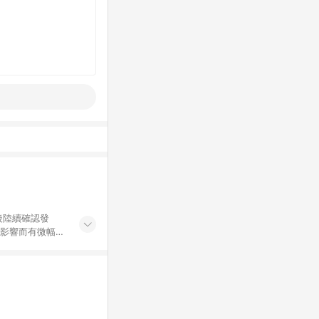
後陸續確認發
率影響而有微幅差
金額」計算（不含
加總金額），亦
可能包含部分運費