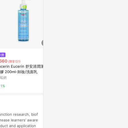
$990
降價
降價
Apple AirTag
560
$622
(降$131)
(降$524)
Apple 官方網
ucerin Eucerin 舒安清潤潔膚
P. CALM Under Pore Foam Cle
膠 200ml-卸妝/洗面乳
anser 250mL
1%
莓網
Olive Young
1%
3%
unction research, biof
crease learners’ aware
duct and application