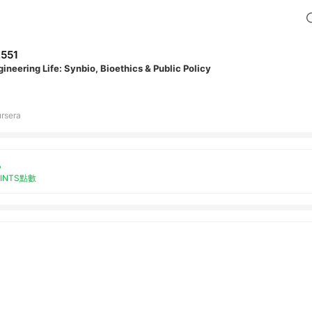
,551
ineering Life: Synbio, Bioethics & Public Policy
rsera
%
OINTS點數