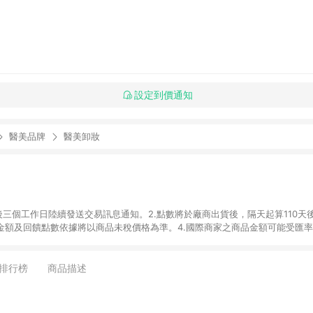
設定到價通知
醫美品牌
醫美卸妝
後三個工作日陸續發送交易訊息通知。2.點數將於廠商出貨後，隔天起算110天
品金額及回饋點數依據將以商品未稅價格為準。4.國際商家之商品金額可能受匯
及使用未授權優惠碼不符合贈點資格。6.點數發送依據及返點上限將以「訂單總
單中有多少商品，於LINE購物皆視為只購買一商品（金額為當筆訂單所有商品
oursera實際購買商品數量拆分計算 。7. 同6說明，訂單完成後的顯示金額
排行榜
商品描述
系統回傳金額為準 8.若於商家App下單，不符合LINE購物導購資格。