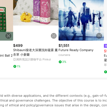
$499
$1,551
Shibauni柴老大深層洗卸凝露 薰
Future Ready Company
$
衣草 小蒼蘭
coursera
t Ball 2
E
亞洲跨境設計購物平台 Pinkoi
凝
3%
草
1%
eld with diverse applications, and the different contexts (e.g., gain-of-f
 ethical and governance challenges. The objective of this course is to in
g of ethical and policy/governance issues that arise in the design, con