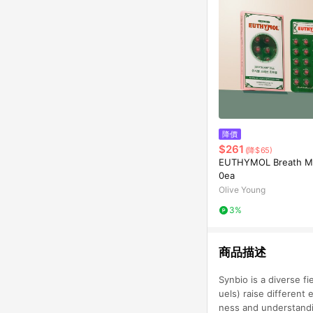
降價
$261
(降$65)
EUTHYMOL Breath Min
0ea
Olive Young
3%
商品描述
Synbio is a diverse fi
uels) raise different
ness and understandin