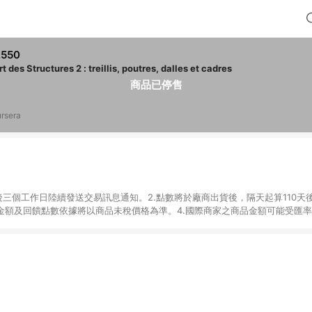
,550
rt des Structures 2 : treillis, poutres, dalles et cadres
商品已停售
rsera
後三個工作日陸續發送交易訊息通知。2.點數將於廠商出貨後，隔天起算110天
品金額及回饋點數依據將以商品未稅價格為準。4.國際商家之商品金額可能受匯
及使用未授權優惠碼不符合贈點資格。6.點數發送依據及返點上限將以「訂單總
單中有多少商品，於LINE購物皆視為只購買一商品（金額為當筆訂單所有商品
oursera實際購買商品數量拆分計算 。7. 同6說明，訂單完成後的顯示金額
系統回傳金額為準 8.若於商家App下單，不符合LINE購物導購資格。