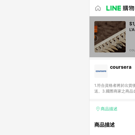
$1
L'A
cou
coursera
1.符合資格者將於出貨
送。3.國際商家之商
異。5.禮品卡支付以
運費及稅額），不論訂
即點數回饋計算並非以c
商品描述
或稅金，可返點金額將以
商品描述