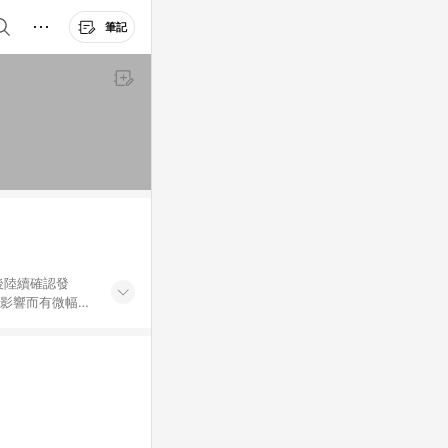
筆記
後陸續確認發
率影響而有微幅差
金額」計算（不含
加總金額），亦
可能包含部分運費