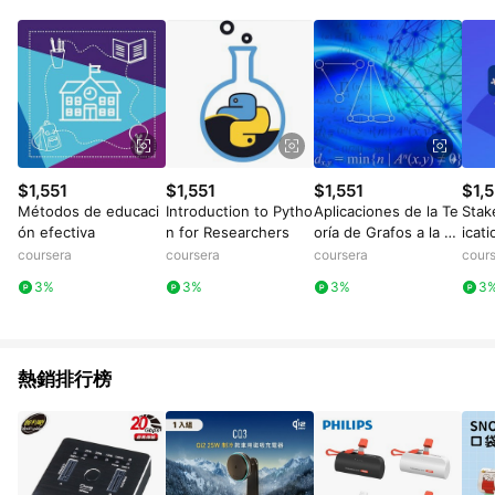
數量拆分計算 。7. 同6說明，訂單完成後的顯示金額可能包含部
分運費或稅金，可返點金額將以系統回傳金額為準 8.若於商家
App下單，不符合LINE購物導購資格。
$1,551
$1,551
$1,551
$1,5
Métodos de educaci
Introduction to Pytho
Aplicaciones de la Te
Stak
ón efectiva
n for Researchers
oría de Grafos a la vi
icat
da real I
coursera
coursera
coursera
cour
3%
3%
3%
3
熱銷排行榜