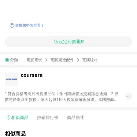
價格趨勢怎麼看？
設定到價通知
分類：
電腦電玩
電腦週邊配件
電腦線材
coursera
1.符合資格者將於出貨後三個工作日陸續發送交易訊息通知。2.點
數將於廠商出貨後，隔天起算110天後陸續確認發送。3.國際商家
之商品金額及回饋點數依據將以商品未稅價格為準。4.國際商家
之商品金額可能受匯率影響而有微幅差異。5.禮品卡支付以及使
用未授權優惠碼不符合贈點資格。6.點數發送依據及返點上限將
相似商品
熱銷排行榜
商品描述
以「訂單總金額」計算（不含運費及稅額），不論訂單中有多少
商品，於LINE購物皆視為只購買一商品（金額為當筆訂單所有商
相似商品
品加總金額），亦即點數回饋計算並非以coursera實際購買商品