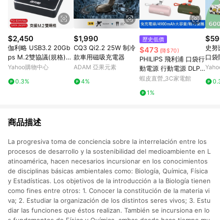
$2,450
$1,990
$59
歷史低價
伽利略 USB3.2 20Gb
CQ3 Qi2.2 25W 制冷
史努
$473
(降$70)
ps M.2雙協議(規格)
款車用磁吸充電器
口袋
PHILIPS 飛利浦 口袋行
對拷(拷貝)機 (DMC32
E-C/
Yahoo購物中心
ADAM 亞果元素
Yah
動電源 行動電源 DLP2
2D)
erie
550 現貨 廠商直送
蝦皮直營_3C家電館
0.3%
4%
0.
1%
商品描述
La progresiva toma de conciencia sobre la interrelación entre los
procesos de desarrollo y la sostenibilidad del medioambiente en L
atinoamérica, hacen necesarios incursionar en los conocimientos
de disciplinas básicas ambientales como: Biología, Química, Física
y Estadísticas. Los objetivos de la introducción a la Biología tienen
como fines entre otros: 1. Conocer la constitución de la materia vi
va; 2. Estudiar la organización de los distintos seres vivos; 3. Estu
diar las funciones que éstos realizan. También se incursiona en lo