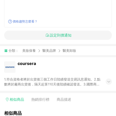
價格趨勢怎麼看？
設定到價通知
分類：
美妝保養
醫美品牌
醫美卸妝
coursera
1.符合資格者將於出貨後三個工作日陸續發送交易訊息通知。2.點
數將於廠商出貨後，隔天起算110天後陸續確認發送。3.國際商家
之商品金額及回饋點數依據將以商品未稅價格為準。4.國際商家
之商品金額可能受匯率影響而有微幅差異。5.禮品卡支付以及使
用未授權優惠碼不符合贈點資格。6.點數發送依據及返點上限將
相似商品
熱銷排行榜
商品描述
以「訂單總金額」計算（不含運費及稅額），不論訂單中有多少
商品，於LINE購物皆視為只購買一商品（金額為當筆訂單所有商
相似商品
品加總金額），亦即點數回饋計算並非以coursera實際購買商品