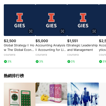
數量拆分計算 。7. 同6說明，訂單完成後的顯示金額可能包含部
分運費或稅金，可返點金額將以系統回傳金額為準 8.若於商家
App下單，不符合LINE購物導購資格。
$2,500
$5,000
$1,551
$2,
Global Strategy I: Ho
Accounting Analysis I
Strategic Leadership
Acco
w The Global Econo
I: Accounting for Liab
and Management
ytics
my Works
ilities and Equity
coursera
coursera
coursera
cour
3%
3%
3%
3
熱銷排行榜