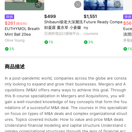
$499
$1,551
降價
降價
Shibauni柴老大深層洗
Future Ready Compa
$261
$56
(降$65)
卸凝露 薰衣草 小蒼蘭
ny
EUTHYMOL Breath
Euce
亞洲跨境設計購物平台
coursera
Mint Ball 20ea
清潤潔
Pinkoi
卸妝
Olive Young
草莓
1%
3%
3%
1
商品描述
In a post-pandemic world, companies across the globe are consta
ntly looking to expand and grow their businesses. Mergers and A
cquisitions (M&A) offers many ways to achieve this goal. Through
this 6-course specialization in Mergers and Acquisitions, you will
gain a well-rounded knowledge of key concepts that form the fou
ndations of a successful M&A deal. The courses in this specializati
on focus on types of M&A deals and complex organizational struct
ures. Topics covered include: How to value and price M&A deals
Understand financial modeling and capital structure Understand c
omplex organizational structures through the lens of financial acc