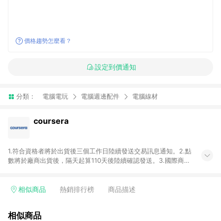
價格趨勢怎麼看？
設定到價通知
分類：
電腦電玩
電腦週邊配件
電腦線材
coursera
1.符合資格者將於出貨後三個工作日陸續發送交易訊息通知。2.點
數將於廠商出貨後，隔天起算110天後陸續確認發送。3.國際商家
之商品金額及回饋點數依據將以商品未稅價格為準。4.國際商家
之商品金額可能受匯率影響而有微幅差異。5.禮品卡支付以及使
用未授權優惠碼不符合贈點資格。6.點數發送依據及返點上限將
相似商品
熱銷排行榜
商品描述
以「訂單總金額」計算（不含運費及稅額），不論訂單中有多少
商品，於LINE購物皆視為只購買一商品（金額為當筆訂單所有商
相似商品
品加總金額），亦即點數回饋計算並非以coursera實際購買商品