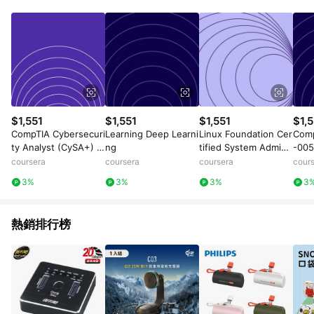
數量拆分計算 。7. 同6說明，訂單完成後的顯示金額可能包含部
分運費或稅金，可返點金額將以系統回傳金額為準 8.若於商家
App下單，不符合LINE購物導購資格。
$1,551
$1,551
$1,551
$1,5
CompTIA Cybersecuri
Learning Deep Learni
Linux Foundation Cer
Comp
ty Analyst (CySA+) C
ng
tified System Admini
-005
S0-003: Unit 4
strator (LFCS): Unit 3
coursera
coursera
coursera
cour
3%
3%
3%
3
熱銷排行榜