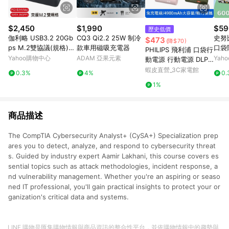
$2,450
$1,990
$59
歷史低價
伽利略 USB3.2 20Gb
CQ3 Qi2.2 25W 制冷
史努
$473
(降$70)
ps M.2雙協議(規格)
款車用磁吸充電器
口袋
PHILIPS 飛利浦 口袋行
對拷(拷貝)機 (DMC32
E-C/
Yahoo購物中心
ADAM 亞果元素
Yah
動電源 行動電源 DLP2
2D)
erie
550 現貨 廠商直送
蝦皮直營_3C家電館
0.3%
4%
0.
1%
商品描述
The CompTIA Cybersecurity Analyst+ (CySA+) Specialization prep
ares you to detect, analyze, and respond to cybersecurity threat
s. Guided by industry expert Aamir Lakhani, this course covers es
sential topics such as attack methodologies, incident response, a
nd vulnerability management. Whether you're an aspiring or seaso
ned IT professional, you'll gain practical insights to protect your or
ganization's critical data and systems.
LINE 購物是匯集購物情報與商品資訊的整合性平台，並依購物情報中的趨勢與