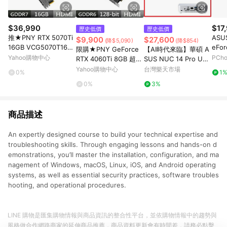
$36,990
$17
歷史低價
歷史低價
推★PNY RTX 5070Ti
ASU
$9,900
$27,600
(降$5,090)
(降$854)
16GB VCG5070T16TF
eFor
限購★PNY GeForce
【AI時代來臨】華碩 A
XPB1-O 顯示卡 RTX 5
B G
Yahoo購物中心
PCh
RTX 4060Ti 8GB 超頻
SUS NUC 14 Pro U9 1
070Ti
雙風扇 VERTO款 VCG
85H 迷你電腦 準系統
Yahoo購物中心
台灣樂天市場
0%
1
4060T8DFXPB1-O 顯
Ultra 9 185H/硬碟,記
0%
3%
示卡RTX4060Ti
憶體,系統選購(RNUC1
4RVSU900000I)(L6)
商品描述
An expertly designed course to build your technical expertise and
troubleshooting skills. Through engaging lessons and hands-on d
emonstrations, you’ll master the installation, configuration, and ma
nagement of Windows, macOS, Linux, iOS, and Android operating
systems, as well as essential security practices, software troubles
hooting, and operational procedures.
LINE 購物是匯集購物情報與商品資訊的整合性平台，並依購物情報中的趨勢與
風格做合作網路商家的延伸商品推薦，商品資料更新會有時間差，請務必點擊