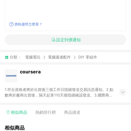
價格趨勢怎麼看？
設定到價通知
分類：
電腦電玩
電腦週邊配件
DIY 零組件
coursera
1.符合資格者將於出貨後三個工作日陸續發送交易訊息通知。2.點
數將於廠商出貨後，隔天起算110天後陸續確認發送。3.國際商家
之商品金額及回饋點數依據將以商品未稅價格為準。4.國際商家
之商品金額可能受匯率影響而有微幅差異。5.禮品卡支付以及使
用未授權優惠碼不符合贈點資格。6.點數發送依據及返點上限將
相似商品
熱銷排行榜
商品描述
以「訂單總金額」計算（不含運費及稅額），不論訂單中有多少
商品，於LINE購物皆視為只購買一商品（金額為當筆訂單所有商
相似商品
品加總金額），亦即點數回饋計算並非以coursera實際購買商品