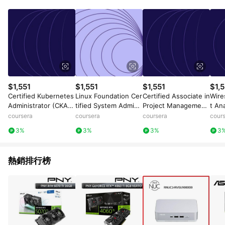
數量拆分計算 。7. 同6說明，訂單完成後的顯示金額可能包含部
分運費或稅金，可返點金額將以系統回傳金額為準 8.若於商家
App下單，不符合LINE購物導購資格。
$1,551
$1,551
$1,551
$1,5
Certified Kubernetes
Linux Foundation Cer
Certified Associate in
Wire
Administrator (CKA):
tified System Admini
Project Management
t An
Unit 3
strator (LFCS): Unit 3
(CAPM)® Exam: Unit
coursera
coursera
coursera
cour
4
3%
3%
3%
3
熱銷排行榜