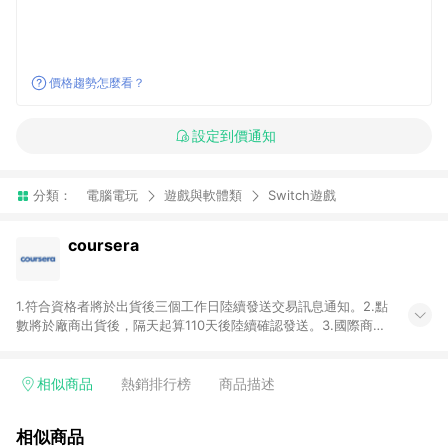
價格趨勢怎麼看？
設定到價通知
分類：
電腦電玩
遊戲與軟體類
Switch遊戲
coursera
1.符合資格者將於出貨後三個工作日陸續發送交易訊息通知。2.點
數將於廠商出貨後，隔天起算110天後陸續確認發送。3.國際商家
之商品金額及回饋點數依據將以商品未稅價格為準。4.國際商家
之商品金額可能受匯率影響而有微幅差異。5.禮品卡支付以及使
用未授權優惠碼不符合贈點資格。6.點數發送依據及返點上限將
相似商品
熱銷排行榜
商品描述
以「訂單總金額」計算（不含運費及稅額），不論訂單中有多少
商品，於LINE購物皆視為只購買一商品（金額為當筆訂單所有商
相似商品
品加總金額），亦即點數回饋計算並非以coursera實際購買商品