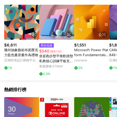
數量拆分計算 。7. 同6說明，訂單完成後的顯示金額可能包含部
分運費或稅金，可返點金額將以系統回傳金額為準 8.若於商家
App下單，不符合LINE購物導購資格。
$6,611
$1,551
$1,
歷史低價
幾何抽象藝術布面壓克
Microsoft Power Plat
CAR
$540
(降$135)
力藍色畫原畫作為禮物
form Fundamentals P
849 
坐姿跑步墊平衡軟踏墊
L-900 Exam Prep
亞洲跨境設計購物平台
coursera
亞洲
私教核心訓練平板支撐
Pinkoi
Pinko
手肘墊練腹練腿坐墊
東森購物 ETMall
1%
3%
1
0.5%
熱銷排行榜