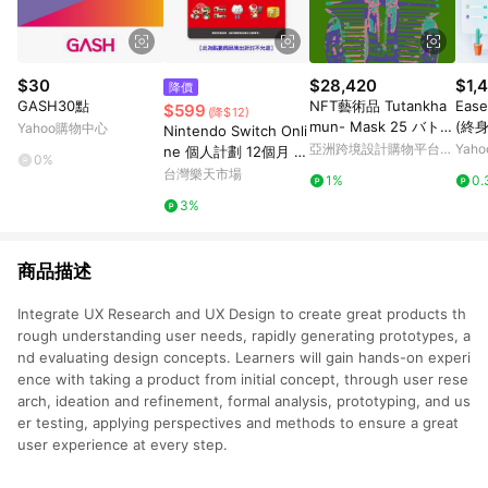
$30
$28,420
$1,
降價
GASH30點
NFT藝術品 Tutankha
Ease
$599
(降$12)
mun- Mask 25 バトル
(終身
Yahoo購物中心
Nintendo Switch Onli
シティー Battle City
亞洲跨境設計購物平台
Yah
ne 個人計劃 12個月 實
0%
Pinkoi
體序號卡【愛買】
台灣樂天市場
1%
0.
3%
商品描述
Integrate UX Research and UX Design to create great products th
rough understanding user needs, rapidly generating prototypes, a
nd evaluating design concepts. Learners will gain hands-on experi
ence with taking a product from initial concept, through user rese
arch, ideation and refinement, formal analysis, prototyping, and us
er testing, applying perspectives and methods to ensure a great
user experience at every step.