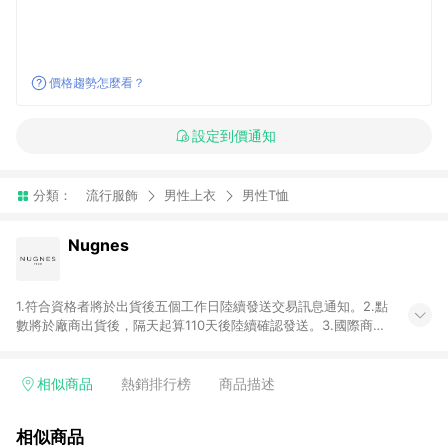
價格趨勢怎麼看？
設定到價通知
分類：
流行服飾
男性上衣
男性T恤
Nugnes
1.符合資格者將於出貨後五個工作日陸續發送交易訊息通知。2.點
數將於廠商出貨後，隔天起算110天後陸續確認發送。3.國際商家
之商品金額及回饋點數依據將以商品未稅價格為準。4.國際商家
之商品金額可能受匯率影響而有微幅差異。5.禮品卡支付以及使
用未授權優惠碼不符合贈點資格。6. 點數發送依據及返點上限將
相似商品
熱銷排行榜
商品描述
以「訂單總金額」計算（不含運費及稅額）7.若於商家App下單，
不符合LINE購物導購資格。8.禮品卡支付以及使用未授權優惠碼
相似商品
不符合贈點資格。