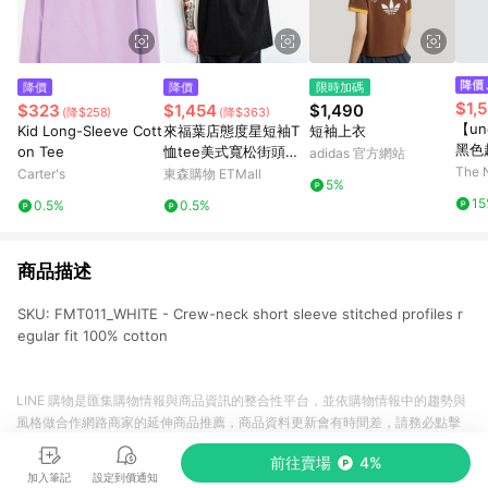
降價
降價
限時加碼
$1,
$323
$1,454
$1,490
(降$258)
(降$363)
【un
Kid Long-Sleeve Cott
來福葉店態度星短袖T
短袖上衣
黑色
on Tee
恤tee美式寬松街頭西
adidas 官方網站
｜8H
海岸小領厚非潮牌逆潮
The 
Carter's
東森購物 ETMall
5%
流
1
0.5%
0.5%
商品描述
SKU: FMT011_WHITE - Crew-neck short sleeve stitched profiles r
egular fit 100% cotton
LINE 購物是匯集購物情報與商品資訊的整合性平台，並依購物情報中的趨勢與
風格做合作網路商家的延伸商品推薦，商品資料更新會有時間差，請務必點擊
商品至各合作網路商家，確認現售價與購物條件，一切資訊以合作廠商網頁為
前往賣場
4%
準。
加入筆記
設定到價通知