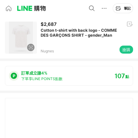
筆記
$2,687
Cotton t-shirt with back logo - COMME
DES GARÇONS SHIRT - gender_Man
搶購
Nugnes
訂單成立賺4%
107
點
下單享LINE POINTS點數