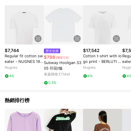
$7,744
$17,542
$7,
歷史低價
Regular fit cotton sw
Cotton t-shirt with lo
Regu
$798
(降$114)
eater - NUGNES 192
go print - BERLUTI -
eate
Subway Hooligan S3
0 - gender_Man
gender_Man
0 - 
Nugnes
Nugnes
Nugn
05 印花t恤
東森購物 ETMall
4%
4%
4
0.5%
熱銷排行榜