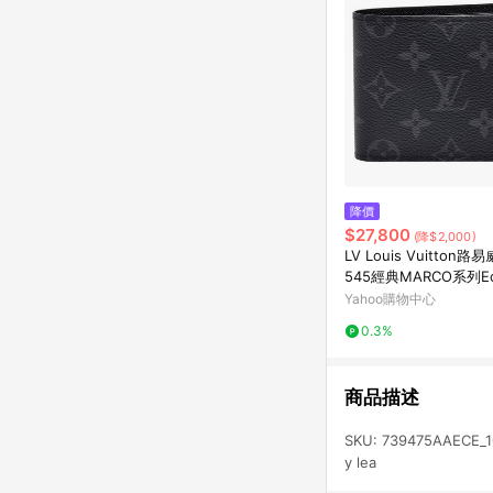
降價
$27,800
(降$2,000)
LV Louis Vuitton路
545經典MARCO系列Ec
布印花摺疊短夾
Yahoo購物中心
0.3%
商品描述
SKU: 739475AAECE_104
y lea