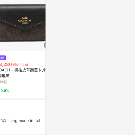
$17,800
降價
降價
GUCCI 專櫃款O
3,280
$15,500
(降$3,710)
(降$9,300)
t/Marmon
OACH - 拼接皮革翻蓋卡片夾
Gucci 金屬縫線雙G Logo 多卡
Yahoo購物中
咖啡黑)
層雙色短夾(黑色藍色)
咪愛
微風精品線上
0.3%
0.5%
5%
 lining made in ital