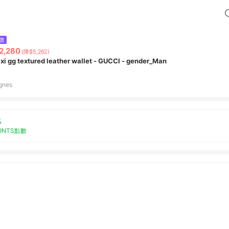
價
2,280
(降$5,262)
xi gg textured leather wallet - GUCCI - gender_Man
gnes
%
OINTS點數