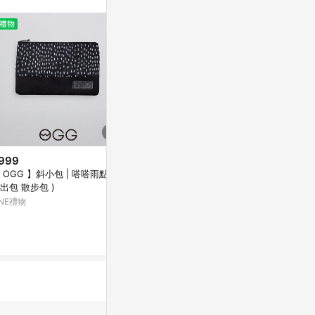
999
降價
 OGG 】斜小包 | 嗒嗒雨點 (
$7,500
$8,961
(雙重
(降$3,840)
出包 散步包 )
經典 SIGNA
Leather card holder with gg m
INE禮物
皮夾
otif - GUCCI - gender_Man
COACH 官方
Nugnes
8%
4%