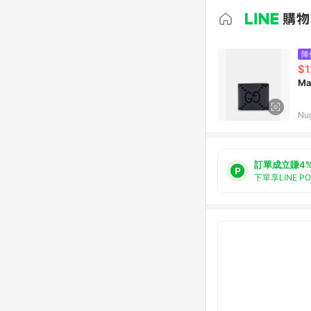
降
$1
Ma
Nu
訂單成立賺4
下單享LINE P