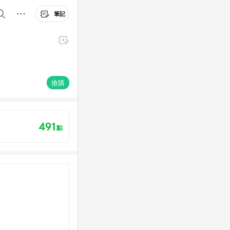
筆記
搶購
491
點