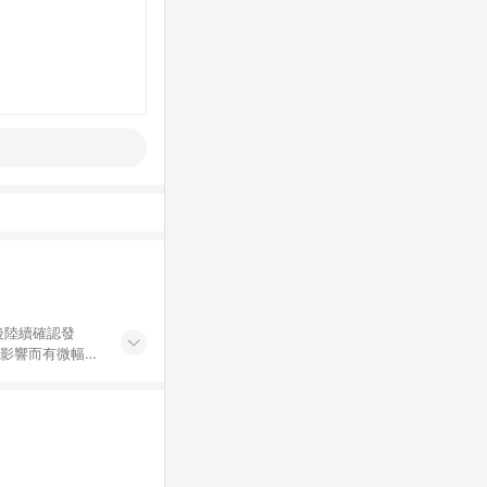
後陸續確認發
率影響而有微幅差
金額」計算（不
碼不符合贈點資