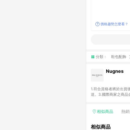
價格趨勢怎麼看？
分類：
鞋包配飾
Nugnes
1.符合資格者將於出貨
送。3.國際商家之商
異。5.禮品卡支付以
含運費及稅額）7.若於
格。
相似商品
熱銷
相似商品