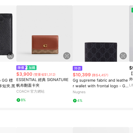
$
降價
【
$3,900
$10,399
(雙重省$1,312)
(降$4,457)
外
ESSENTIAL 經典 SIGNATURE
o GG 標
Gg supreme fabric and leathe
帆布翻蓋卡夾
L
卡短夾.黑
r wallet with frontal logo - GU
COACH 官方網站
CCI - gender_Man
Nugnes
8%
4%