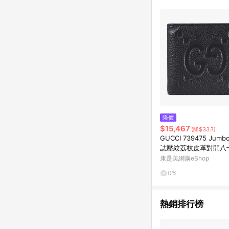
降價
$15,467
(降$333)
GUCCI 739475 Jumb
誌壓紋荔枝皮革對開八
康是美網購eShop
0%
熱銷排行榜