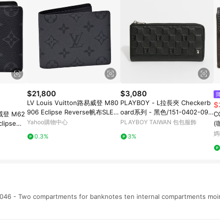
$21,800
$3,080
LV Louis Vuitton路易威登 M80
PLAYBOY - L拉長夾 Checkerb
$
906 Eclipse Reverse帆布SLEN
oard系列 - 黑色/151-0402-09-
易威登 M62
C
DER摺疊短夾(黑)
3
Yahoo購物中心
PLAYBOY TAIWAN 包包服飾
lipse帆
(
媽
0.3%
3%
6 - Two compartments for banknotes ten internal compartments moirã©