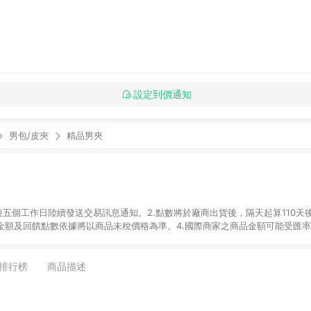
設定到價通知
男包/皮夾
精品男夾
後五個工作日陸續發送交易訊息通知。2.點數將於廠商出貨後，隔天起算110天
品金額及回饋點數依據將以商品未稅價格為準。4.國際商家之商品金額可能受匯
及使用未授權優惠碼不符合贈點資格。6. 點數發送依據及返點上限將以「訂單總
商家App下單，不符合LINE購物導購資格。8.禮品卡支付以及使用未授權優惠
排行榜
商品描述