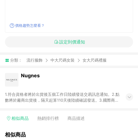
價格趨勢怎麼看？
設定到價通知
分類：
流行服飾
中大尺碼女裝
女大尺碼禮服
Nugnes
1.符合資格者將於出貨後五個工作日陸續發送交易訊息通知。2.點
數將於廠商出貨後，隔天起算110天後陸續確認發送。3.國際商家
之商品金額及回饋點數依據將以商品未稅價格為準。4.國際商家
之商品金額可能受匯率影響而有微幅差異。5.禮品卡支付以及使
用未授權優惠碼不符合贈點資格。6. 點數發送依據及返點上限將
相似商品
熱銷排行榜
商品描述
以「訂單總金額」計算（不含運費及稅額）7.若於商家App下單，
不符合LINE購物導購資格。8.禮品卡支付以及使用未授權優惠碼
相似商品
不符合贈點資格。