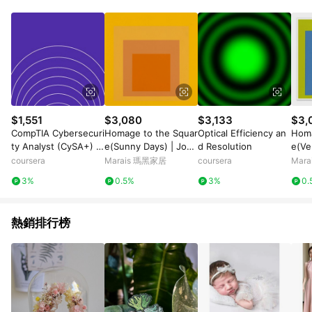
$1,551
$3,080
$3,133
$3,
CompTIA Cybersecuri
Homage to the Squar
Optical Efficiency an
Homa
ty Analyst (CySA+) C
e(Sunny Days) | Jose
d Resolution
e(Ve
S0-003: Unit 4
f Albers - 銀色鋁框-中
sef
coursera
Marais 瑪黑家居
coursera
Mar
尺寸
鋁框
3%
0.5%
3%
0.
熱銷排行榜