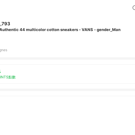
,793
 Authentic 44 multicolor cotton sneakers - VANS - gender_Man
gnes
%
OINTS點數