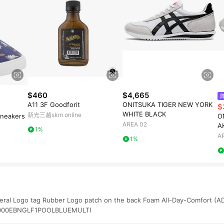
$460
$4,665
A11 3F Goodforit
ONITSUKA TIGER NEW YORK
$
WHITE BLACK
新光三越skm online
Sneakers
O
AREA 02
A
1%
A
1%
ral Logo tag Rubber Logo patch on the back Foam All-Day-Comfort (A
VN000EBNGLF1POOLBLUEMULTI