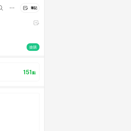
筆記
搶購
151
點