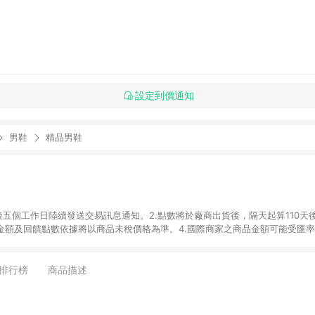
設定到價通知
男鞋
精品男鞋
後五個工作日陸續發送交易訊息通知。2.點數將於廠商出貨後，隔天起算110天
品金額及回饋點數依據將以商品未稅價格為準。4.國際商家之商品金額可能受匯
及使用未授權優惠碼不符合贈點資格。6. 點數發送依據及返點上限將以「訂單總
商家App下單，不符合LINE購物導購資格。8.禮品卡支付以及使用未授權優惠
排行榜
商品描述