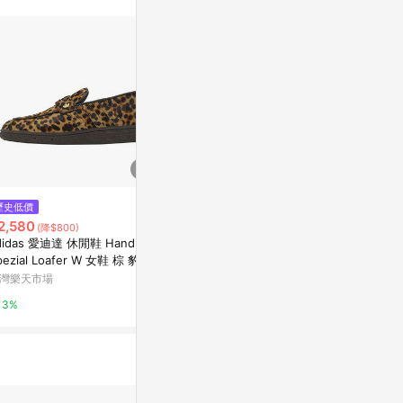
$6,880
$3,582
歷史低價
狂野 - 休閒女鞋
Daniel Wo
2,580
(降$800)
40
亞洲跨境設計購物平台 Pinkoi
didas 愛迪達 休閒鞋 Handball
Marais 瑪黑家
pezial Loafer W 女鞋 棕 豹紋
1%
福鞋 KJ2526
灣樂天市場
0.5%
3%