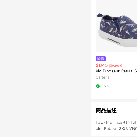
降價
$645
(降$646)
Kid Dinosaur Casual 
Carter's
0.5%
商品描述
Low-Top Lace-Up Late
ole: Rubber SKU: 