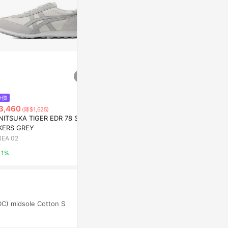
$3,827
$5,648
降價
ONITSUKA TIGER RUNSPARK
UGG CA805 
3,460
(降$1,625)
SHOES LIGHT GREY
AREA 02
NITSUKA TIGER EDR 78 SNE
AREA 02
KERS GREY
1%
REA 02
1%
1%
DC) midsole Cotton S