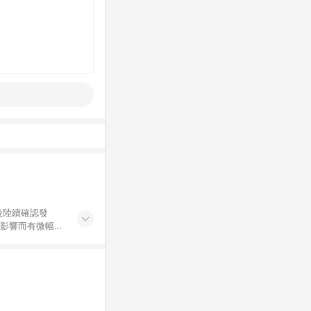
後陸續確認發
率影響而有微幅差
金額」計算（不
碼不符合贈點資