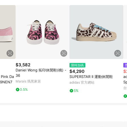
$3,582
限時加碼
Daniel Wong 拓印休閒鞋(桃) -
$4,290
$
36
 Pink Da
SUPERSTAR II 運動休閒鞋
a
Marais 瑪黑家居
9NEN7
S
adidas 官方網站
樂
台
0.5%
5%