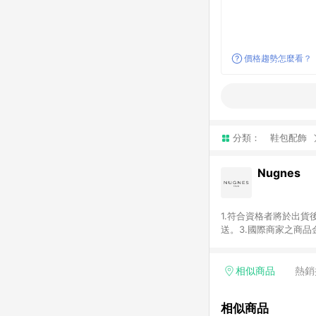
價格趨勢怎麼看？
分類：
鞋包配飾
Nugnes
1.符合資格者將於出貨
送。3.國際商家之商
異。5.禮品卡支付以
含運費及稅額）7.若於
格。
相似商品
熱銷
相似商品