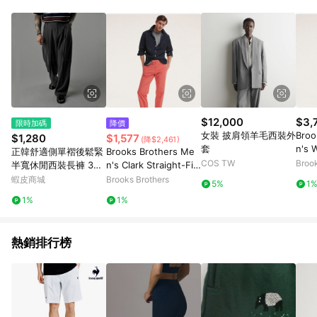
$12,000
$3,
限時加碼
降價
女裝 披肩領羊毛西裝外
Broo
$1,280
$1,577
(降$2,461)
套
n's 
正韓舒適側單褶後鬆緊
Brooks Brothers Me
hino
COS TW
Brook
半寬休閒西裝長褲 3色
n's Clark Straight-Fit
d | 
YUPPIE 預購商品 092
Stretch Supima Cotto
蝦皮商城
Brooks Brothers
5%
1
2
n Poplin Chino Pants
1%
1%
| Coral | Size 32 32
熱銷排行榜