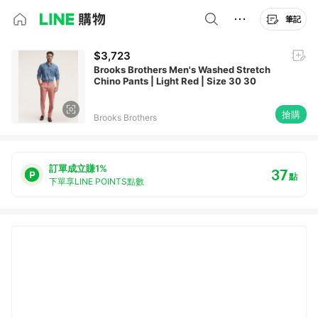
筆記
$3,723
Brooks Brothers Men's Washed Stretch
Chino Pants | Light Red | Size 30 30
搶購
Brooks Brothers
訂單成立賺1%
37
點
下單享LINE POINTS點數