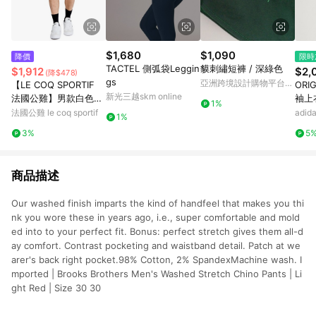
$1,680
$1,090
降價
限時
TACTEL 側弧袋Leggin
貘刺繡短褲 / 深綠色
$1,912
$2,
(降$478)
gs
亞洲跨境設計購物平台
【LE COQ SPORTIF
ORI
Pinkoi
新光三越skm online
法國公雞】男款白色平
袖上
1%
織休閒短褲LWX81381
法國公雞 le coq sportif
adi
1%
3%
5
商品描述
Our washed finish imparts the kind of handfeel that makes you thi
nk you wore these in years ago, i.e., super comfortable and mold
ed into to your perfect fit. Bonus: perfect stretch gives them all-d
ay comfort. Contrast pocketing and waistband detail. Patch at we
arer's back right pocket.98% Cotton, 2% SpandexMachine wash. I
mported | Brooks Brothers Men's Washed Stretch Chino Pants | Li
ght Red | Size 30 30