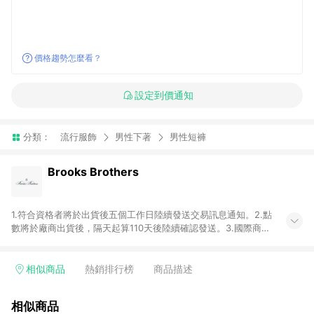
價格趨勢怎麼看？
設定到價通知
分類：
流行服飾
男性下著
男性短褲
Brooks Brothers
1.符合資格者將於出貨後五個工作日陸續發送交易訊息通知。2.點
數將於廠商出貨後，隔天起算110天後陸續確認發送。3.國際商家
之商品金額及回饋點數依據將以商品未稅價格為準。4.國際商家
之商品金額可能受匯率影響而有微幅差異。5.禮品卡支付以及使
用未授權優惠碼不符合贈點資格。6. 點數發送依據及返點上限將
相似商品
熱銷排行榜
商品描述
以「訂單總金額」計算（不含運費及稅額）7.若於商家App下單，
不符合LINE購物導購資格。8.禮品卡支付以及使用未授權優惠碼
相似商品
不符合贈點資格。