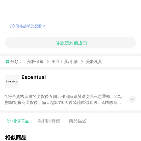
價格趨勢怎麼看？
設定到價通知
分類：
美妝保養
美容工具/小物
美妝刷具
Escentual
1.符合資格者將於出貨後五個工作日陸續發送交易訊息通知。2.點
數將於廠商出貨後，隔天起算110天後陸續確認發送。3.國際商家
之商品金額及回饋點數依據將以商品未稅價格為準。4.國際商家
之商品金額可能受匯率影響而有微幅差異。5.禮品卡支付以及使
用未授權優惠碼不符合贈點資格。6. 點數發送依據及返點上限將
相似商品
熱銷排行榜
商品描述
以「訂單總金額」計算（不含運費及稅額）7.若於商家App下單，
不符合LINE購物導購資格。8.禮品卡支付以及使用未授權優惠碼
相似商品
不符合贈點資格。