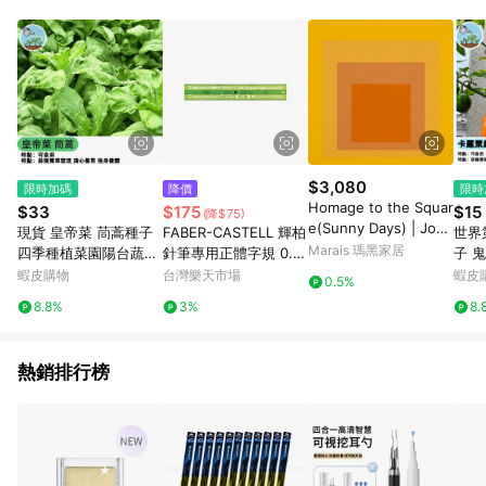
$3,080
限時加碼
降價
限時
Homage to the Squar
$33
$175
$15
(降$75)
e(Sunny Days) | Jose
現貨 皇帝菜 茼蒿種子
FABER-CASTELL 輝柏
世界
f Albers - 銀色鋁框-中
Marais 瑪黑家居
四季種植菜園陽台蔬菜
針筆專用正體字規 0.7
子 
尺寸
小葉虎耳茼蒿 光杆茼蒿
mm /支 173170【APP
超辣
蝦皮購物
台灣樂天市場
蝦皮
0.5%
火鍋菜 四季蔬菜 快收
滿額下單10%點數(單一
栽陽
8.8%
3%
8.
成 鮮嫩火鍋蔬 葉菜類
帳號最高1500點)】8/3
級 
種子
1止
熱銷排行榜