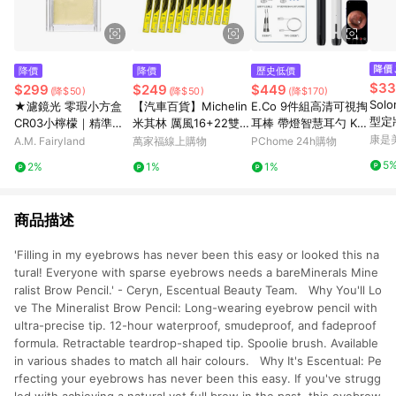
降價
降價
歷史低價
$33
$299
$249
$449
(降$50)
(降$50)
(降$170)
So
★濾鏡光 零瑕小方盒
【汽車百貨】Michelin
E.Co 9件組高清可視掏
型定妝
CR03小檸檬｜精準校
米其林 厲風16+22雙入
耳棒 帶燈智慧耳勺 KS-
色
雨刷
16
康是美
A.M. Fairyland
萬家福線上購物
PChome 24h購物
5
2%
1%
1%
商品描述
'Filling in my eyebrows has never been this easy or looked this na
tural! Everyone with sparse eyebrows needs a bareMinerals Mine
ralist Brow Pencil.' - Ceryn, Escentual Beauty Team. Why You'll Lo
ve The Mineralist Brow Pencil: Long-wearing eyebrow pencil with
ultra-precise tip. 12-hour waterproof, smudeproof, and fadeproof
formula. Retractable teardrop-shaped tip. Spoolie brush. Available
in various shades to match all hair colours. Why It's Escentual: Pe
rfecting your eyebrows has never been this easy. If you've strugg