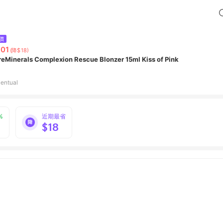
價
01
(降$18)
reMinerals Complexion Rescue Blonzer 15ml Kiss of Pink
entual
%
近期最省
$18