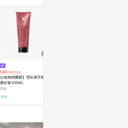
降價
降價
$329
640
$293
(雙重省$
(降$558)
(降$293)
hetras 芒
台南媽媽團購】雪松佛手柑身
swagger For Men Perfect Do
30 南山 50ml
磨砂膏300ML
wn Perm 150ml
康是美網購eSh
霓絲
Olive Young
5%
10%
3%