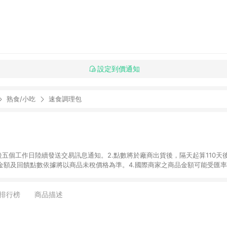
設定到價通知
熟食/小吃
速食調理包
後五個工作日陸續發送交易訊息通知。2.點數將於廠商出貨後，隔天起算110天
品金額及回饋點數依據將以商品未稅價格為準。4.國際商家之商品金額可能受匯
及使用未授權優惠碼不符合贈點資格。6. 點數發送依據及返點上限將以「訂單總
商家App下單，不符合LINE購物導購資格。8.禮品卡支付以及使用未授權優惠
排行榜
商品描述