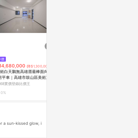
$126
$29,800,0
降價
釘井淨好像看得見部長的XXX。
73大地坪6
14,680,000
(降$1,300,000)
(全)
學橋頭新市鎮
術白天鵝無高雄厝最棒面向2+
橋頭區甲昌路
Yahoo購物中心
5168實價登錄
房平車｜高雄市鼓山區美術東四
168實價登錄比價王
0%
0%
0%
r a sun-kissed glow, i