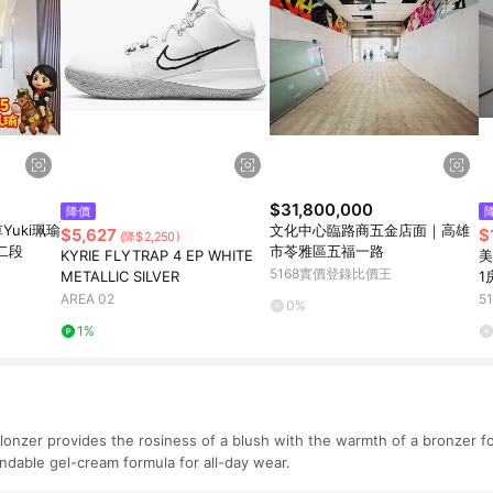
$31,800,000
降價
uki珮瑜
文化中心臨路商五金店面｜高雄
$5,627
$
(降$2,250)
二段
市苓雅區五福一路
KYRIE FLYTRAP 4 EP WHITE
美
5168實價登錄比價王
METALLIC SILVER
1
路
AREA 02
5
0%
1%
nzer provides the rosiness of a blush with the warmth of a bronzer fo
endable gel-cream formula for all-day wear.