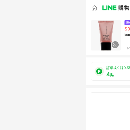
降
$9
ba
Esc
訂單成立賺0.5
4
點