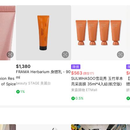
$1,380
降價
FRAMA Herbarium 身體乳 - 90
$563
$
(降$17)
ml
xion Res
SULWHASOO雪花秀 玉竹草本
【
beauty STAGE 美麗台
 of Spice
亮采面膜 35ml*4入組(航空版)
體
東森購物 ETMall
妍
1%
0.5%