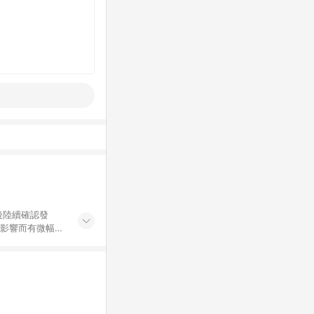
後陸續確認發
率影響而有微幅差
金額」計算（不
碼不符合贈點資