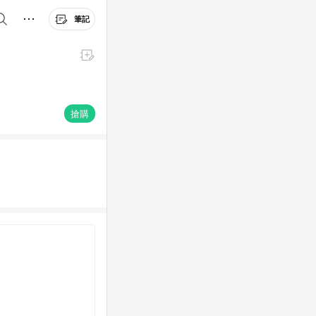
筆記
搶購