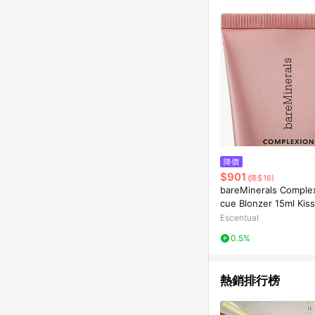
降價
$901
(降$18)
bareMinerals Comple
cue Blonzer 15ml Kiss
Escentual
0.5%
熱銷排行榜