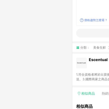
價格趨勢怎麼看？
分類：
美食生鮮
Escentual
1.符合資格者將於出貨
送。3.國際商家之商
異。5.禮品卡支付以
含運費及稅額）7.若於
格。
相似商品
熱銷
相似商品