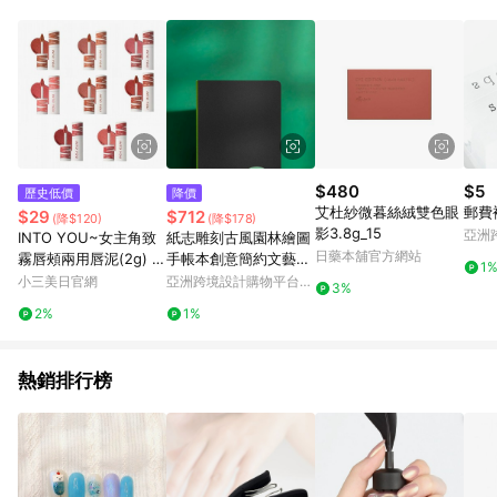
$480
$5
歷史低價
降價
艾杜紗微暮絲絨雙色眼
郵費
$29
$712
(降$120)
(降$178)
影3.8g_15
亞洲
INTO YOU~女主角致
紙志雕刻古風園林繪圖
Pinko
日藥本舖官方網站
霧唇頰兩用唇泥(2g) 款
手帳本創意簡約文藝精
1
式可選
緻日記本畢業禮物記
小三美日官網
亞洲跨境設計購物平台
3%
Pinkoi
2%
1%
熱銷排行榜