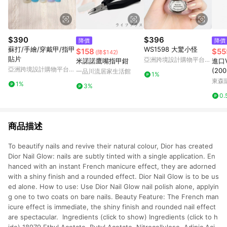
$390
$396
降價
降價
蘇打/手繪/穿戴甲/指甲
WS1598 大驚小怪
$158
$55
(降$142)
貼片
亞洲跨境設計購物平台
米諾諾鷹嘴指甲鉗
進口V
Pinkoi
亞洲跨境設計購物平台
(200
一品川流居家生活館
1%
Pinkoi
東森購
1%
3%
0.
商品描述
To beautify nails and revive their natural colour, Dior has created
Dior Nail Glow: nails are subtly tinted with a single application. En
hanced with an instant French manicure effect, they are adorned
with a shiny finish and a rounded effect. Dior Nail Glow is to be us
ed alone. How to use: Use Dior Nail Glow nail polish alone, applyin
g one to two coats on bare nails. Beauty Feature: The French man
icure effect is immediate, the shiny finish and rounded nail effect
are spectacular. Ingredients (click to show) Ingredients (click to h