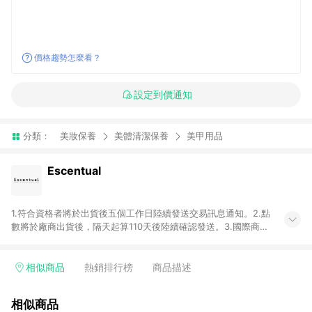
價格趨勢怎麼看？
設定到價通知
分類：
美妝保養
美體清潔保養
美甲用品
Escentual
1.符合資格者將於出貨後五個工作日陸續發送交易訊息通知。2.點
數將於廠商出貨後，隔天起算110天後陸續確認發送。3.國際商家
之商品金額及回饋點數依據將以商品未稅價格為準。4.國際商家
之商品金額可能受匯率影響而有微幅差異。5.禮品卡支付以及使
用未授權優惠碼不符合贈點資格。6. 點數發送依據及返點上限將
相似商品
熱銷排行榜
商品描述
以「訂單總金額」計算（不含運費及稅額）7.若於商家App下單，
不符合LINE購物導購資格。8.禮品卡支付以及使用未授權優惠碼
相似商品
不符合贈點資格。