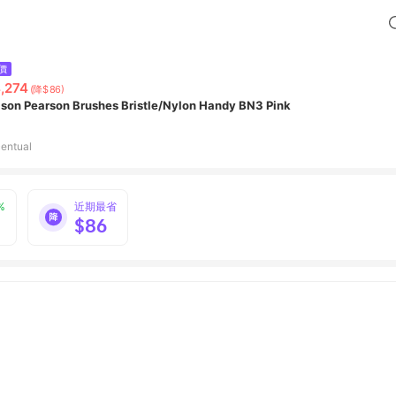
價
,274
(降$86)
son Pearson Brushes Bristle/Nylon Handy BN3 Pink
entual
%
近期最省
$86