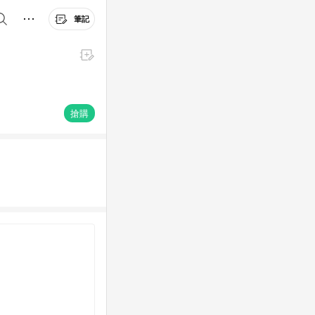
筆記
搶購