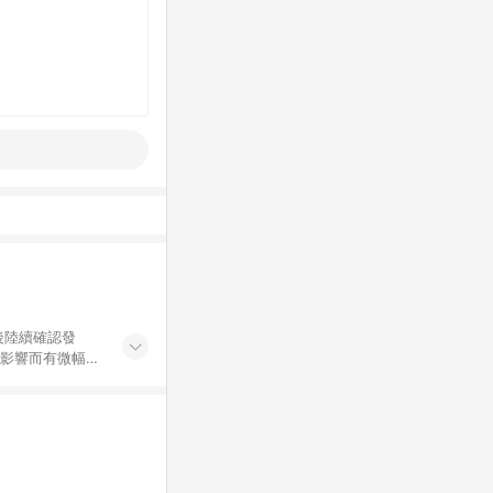
後陸續確認發
率影響而有微幅差
金額」計算（不
碼不符合贈點資