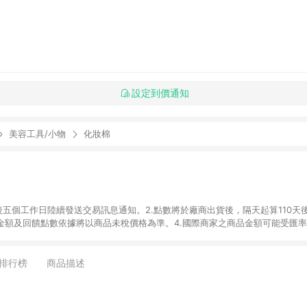
設定到價通知
美容工具/小物
化妝棉
後五個工作日陸續發送交易訊息通知。2.點數將於廠商出貨後，隔天起算110天
品金額及回饋點數依據將以商品未稅價格為準。4.國際商家之商品金額可能受匯
及使用未授權優惠碼不符合贈點資格。6. 點數發送依據及返點上限將以「訂單總
商家App下單，不符合LINE購物導購資格。8.禮品卡支付以及使用未授權優惠
排行榜
商品描述