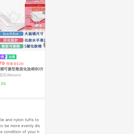
限時加碼
限時加碼
79
$65
$500
(雙重省$28)
層可撕型敷面化妝棉80片
Maynalo美娜多 泡芙化妝棉80
RMK 柔膚化
臣氏Watsons
枚/盒
TFM 東方美
康是美網購eShop
3%
10%
2%
tle and nylon tufts to
 to be more evenly dis
he condition of your h