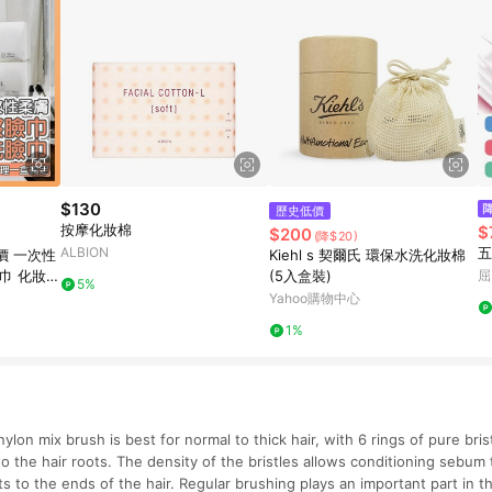
$130
歷史低價
按摩化妝棉
$
$200
(降$20)
ALBION
五
價 一次性
Kiehl s 契爾氏 環保水洗化妝棉
臉巾 化妝棉
(5入盒裝)
屈
5%
【皇冠女
Yahoo購物中心
1%
nylon mix brush is best for normal to thick hair, with 6 rings of pure bris
to the hair roots. The density of the bristles allows conditioning sebum
ts to the ends of the hair. Regular brushing plays an important part in t