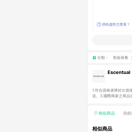
價格趨勢怎麼看？
分類：
美妝保養
Escentual
1.符合資格者將於出貨
送。3.國際商家之商
異。5.禮品卡支付以
含運費及稅額）7.若於
格。
相似商品
熱銷
相似商品