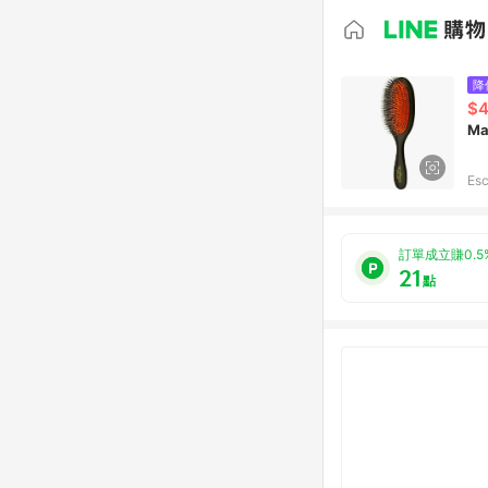
降
$4
Ma
Esc
訂單成立賺0.5
21
點