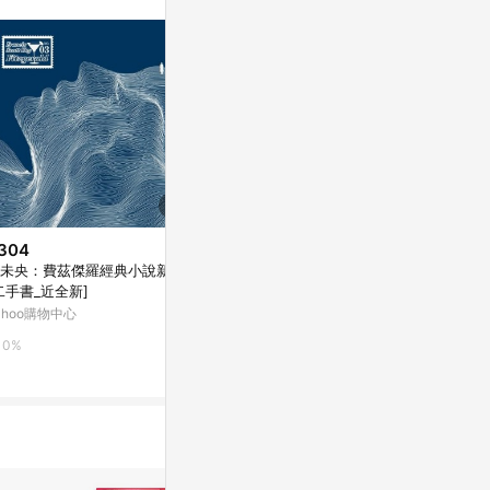
304
$289
降價
未央：費茲傑羅經典小說新譯
小火山群（時
$529
(降$59)
二手書_近全新]
_良好]
成為海的第一天
ahoo購物中心
Yahoo購物中
康是美網購eShop
0%
0%
0%