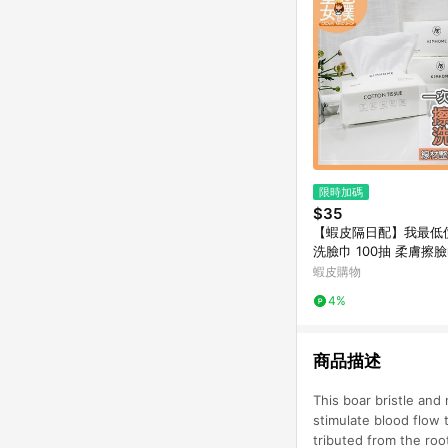
限時加碼
$35
【蝦皮隔日配】我最低
洗臉巾 100抽 柔膚擦
拋棄式卸妝巾 美容巾
蝦皮購物
僕】MU53
4%
商品描述
This boar bristle and 
stimulate blood flow 
tributed from the roo