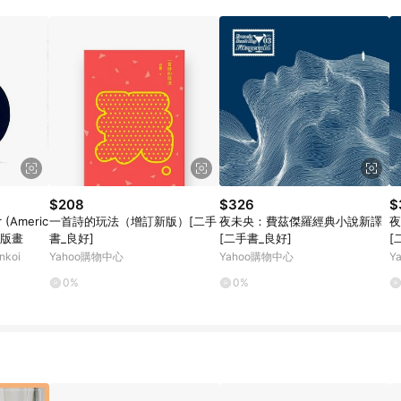
$208
$326
$
(Americ
一首詩的玩法（增訂新版）[二手
夜未央：費茲傑羅經典小說新譯
夜
簽名版畫
書_良好]
[二手書_良好]
[
koi
Yahoo購物中心
Yahoo購物中心
Y
0%
0%