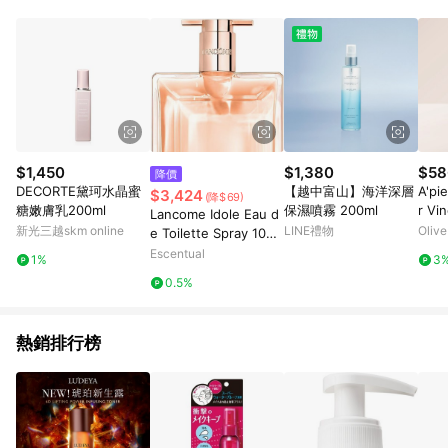
$1,450
$1,380
$58
降價
DECORTE黛珂水晶蜜
【越中富山】海洋深層
A'pi
$3,424
(降$69)
糖嫩膚乳200ml
保濕噴霧 200ml
r Vi
Lancome Idole Eau d
新光三越skm online
LINE禮物
Oliv
e Toilette Spray 100
ml
Escentual
1%
3
0.5%
熱銷排行榜