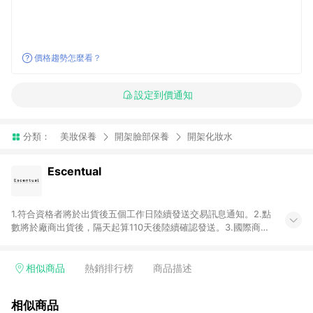
價格趨勢怎麼看？
設定到價通知
分類：
美妝保養
開架臉部保養
開架化妝水
Escentual
1.符合資格者將於出貨後五個工作日陸續發送交易訊息通知。2.點
數將於廠商出貨後，隔天起算110天後陸續確認發送。3.國際商家
之商品金額及回饋點數依據將以商品未稅價格為準。4.國際商家
之商品金額可能受匯率影響而有微幅差異。5.禮品卡支付以及使
用未授權優惠碼不符合贈點資格。6. 點數發送依據及返點上限將
相似商品
熱銷排行榜
商品描述
以「訂單總金額」計算（不含運費及稅額）7.若於商家App下單，
不符合LINE購物導購資格。8.禮品卡支付以及使用未授權優惠碼
相似商品
不符合贈點資格。