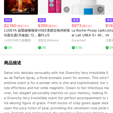
降價
降價
降價
歷史
$2,180
$299
$973
$14
(降$700)
(降$61)
(降$20)
LUDEYA 超緊緻微臻琥
VISEE美顏定格持粧噴
La Roche-Posay Lipik
Lis
珀新生露(升級版) 120
霧PLUS
ar Lait UREA 5+ 400
ml
ml
ml
LUDEYA官方旗艦館
屈臣氏Watsons
Escentual
日藥
3%
3%
0.5%
3
商品描述
Delve into delicate sensuality with the Givenchy Very Irresistible E
au de Parfum Spray, a floral aromatic scent for women. This ultra f
eminine scent is for a woman who is chic and sophisticated, her s
tyle effortless and her smile magnetic. Drawn to her infectious ma
nner, her elegant personality imprints on your memory, making th
e Givenchy Very Irresistible scent the perfect accompaniment to t
his alluring figure of grace. Fresh bursts of crisp green apple slice
open the juicy notes of pear, provoking the velveteen rose petal c