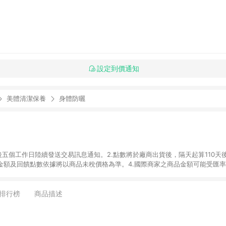
設定到價通知
美體清潔保養
身體防曬
後五個工作日陸續發送交易訊息通知。2.點數將於廠商出貨後，隔天起算110天
品金額及回饋點數依據將以商品未稅價格為準。4.國際商家之商品金額可能受匯
及使用未授權優惠碼不符合贈點資格。6. 點數發送依據及返點上限將以「訂單總
商家App下單，不符合LINE購物導購資格。8.禮品卡支付以及使用未授權優惠
排行榜
商品描述