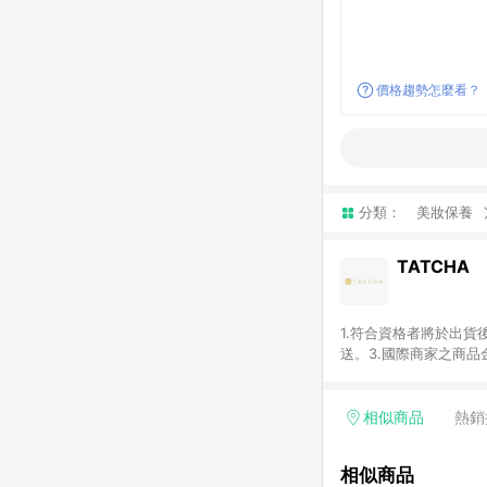
價格趨勢怎麼看？
分類：
美妝保養
TATCHA
1.符合資格者將於出貨
送。3.國際商家之商
異。5.禮品卡支付以
含運費及稅額）7.若於
格。
相似商品
熱銷
相似商品