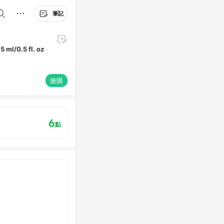
筆記
 ml/0.5 fl. oz
搶購
6
點