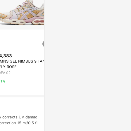
4,383
$292
降價
MNS GEL NIMBUS 9 TAN BA
Palmer's,
$782
(降$163)
ELY ROSE
配方®，修護
La'dor Tamanu Oil Sun Stick 21
理，13.5 液
REA 02
iHerb
g
Olive Young
1%
2%
3%
ly corrects UV damag
rection 15 ml/0.5 fl.