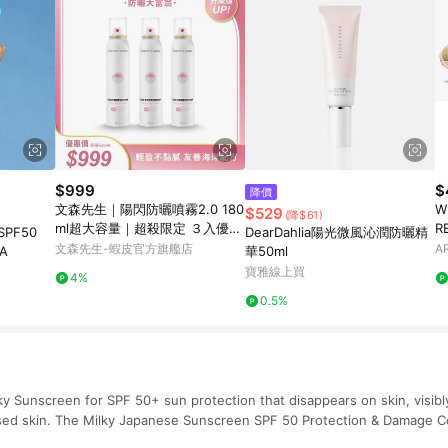
$999
$
降價
文森先生｜陽閃防曬噴霧2.0 180
W
$529
(降$61)
ml超大容量｜超殺限定 ３入優惠
R
PF50
DearDahlia陽光微風沁潤防曬精
組｜清爽不黏膩 輕盈好推勻
文森先生-蝦皮官方旗艦店
A
LA
華50ml
寶雅線上買
4%
0.5%
ky Sunscreen for SPF 50+ sun protection that disappears on skin, visib
sed skin. The Milky Japanese Sunscreen SPF 50 Protection & Damage Cor