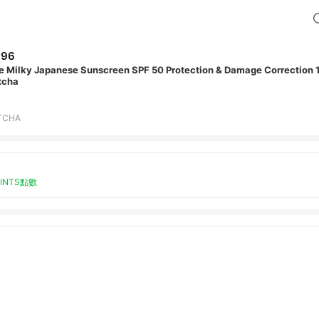
696
e Milky Japanese Sunscreen SPF 50 Protection & Damage Correction 15
tcha
TCHA
OINTS點數