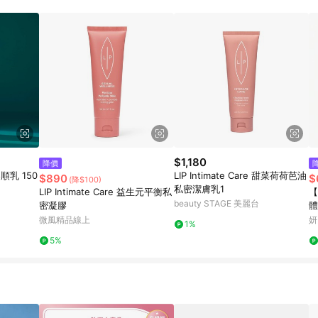
$1,180
降價
順乳 150
LIP Intimate Care 甜菜荷荷芭油
$890
$
(降$100)
私密潔膚乳1
LIP Intimate Care 益生元平衡私
【
beauty STAGE 美麗台
密凝膠
體
微風精品線上
妍
1%
5%