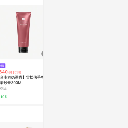
$580
降價
降價
果凍水光潤唇膏
640
$749
(降$558)
(降$196)
LANEIGE蘭芝
台南媽媽團購】雪松佛手柑身
Meebak Cica Redness Solutio
磨砂膏300ML
n Cream Lite 50ml
2%
霓絲
Olive Young
10%
3%