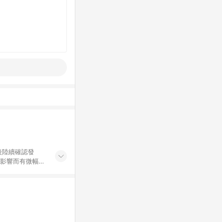
後陸續確認發
率影響而有微幅差
金額」計算（不
碼不符合贈點資