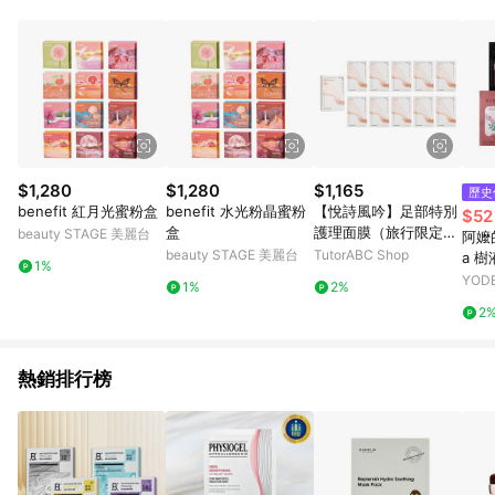
$1,280
$1,280
$1,165
歷史
benefit 紅月光蜜粉盒
benefit 水光粉晶蜜粉
【悅詩風吟】足部特別
$52
盒
護理面膜（旅行限定
beauty STAGE 美麗台
阿嬤的
版）
beauty STAGE 美麗台
TutorABC Shop
a 樹
1%
款可
YOD
1%
2%
2
熱銷排行榜