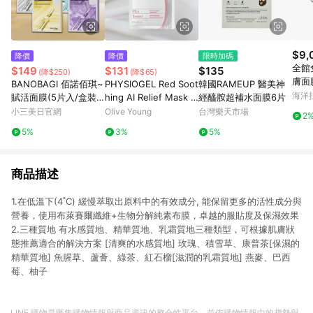
$9,
降價
降價
限時加碼
全館
$149
$131
$135
(降$250)
(降$65)
膚面
BANOBAGI 佰諾佰琪~
PHYSIOGEL Red Soot
韓國RAMEUP 醫美神
海洋拉
賦活面膜(5片入/盒裝)
hing AI Relief Mask S
經醯胺超補水面膜6片
款式可選
heet 1 Sheet
小三美日官網
Olive Young
台灣樂天市場
2
5%
3%
5%
商品描述
1.在低溫下(4˚C) 緩慢萃取出原料中的有效成分, 能保留更多的活性成分與
營養，使用布萊賽爾纖維+生物分解純素布膜，卓越的服貼度及保濕效果
2.三種質地 有水感質地、精華質地、乳霜質地三種類型，可根據肌膚狀
態推薦適合的解決方案 [清爽的水感質地] 玫瑰、積雪草、康普茶[保濕的
精華質地] 魚腥草、蘆薈、綠茶、紅石榴[滋潤的乳霜質地] 燕麥、巴西
莓、柚子
LINE 購物是匯集購物情報與商品資訊的整合性平台，並依購物情報中的趨勢與