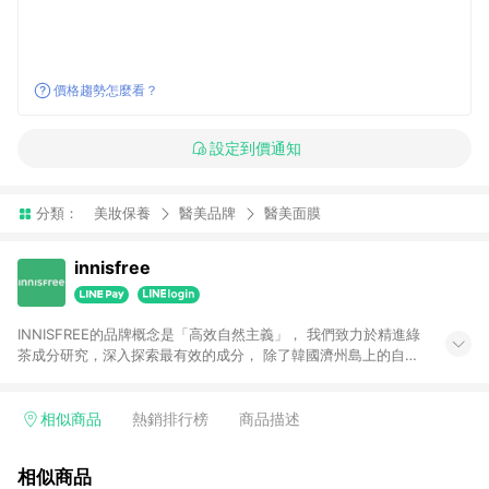
價格趨勢怎麼看？
設定到價通知
分類：
美妝保養
醫美品牌
醫美面膜
innisfree
INNISFREE的品牌概念是「高效自然主義」， 我們致力於精進綠
茶成分研究，深入探索最有效的成分， 除了韓國濟州島上的自然
原料外， 也添加更多高效成分如A醇、維他命C、神經醯胺等，
不斷升級產品配方提供給我們的愛用者。 以更加多元、自由、充
滿活力形象的「自由之島」， 開啟全新肌膚保養的可能性，致力
相似商品
熱銷排行榜
商品描述
打造出肌膚健康之美！
相似商品