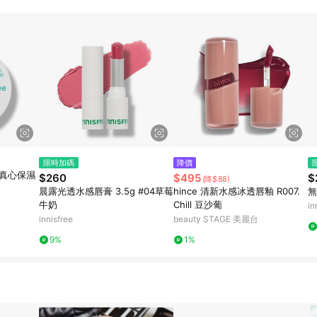
限時加碼
降價
無慮真心保濕
$260
$495
$
(降$88)
晨露光透水感唇膏 3.5g #04草莓
hince 清新水感冰透唇釉 R007.
無
牛奶
Chill 豆沙葡
in
innisfree
beauty STAGE 美麗台
9%
1%