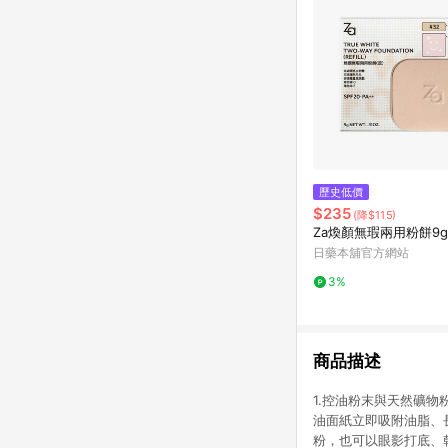
歷史低價
$235
(降$115)
Za煥顏無瑕兩用粉餅9g_
日藥本舖官方網站
3%
商品描述
1.控油粉末與天然礦物
油面紙立即吸附油脂、
粉，也可以眼影打底、