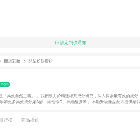
設定到價通知
開架彩妝
開架粉餅蜜粉
牌概念是「高效自然主義」， 我們致力於精進綠茶成分研究，深入探索最有效的成分
也添加更多高效成分如A醇、維他命C、神經醯胺等， 不斷升級產品配方提供給
滿活力形象的「自由之島」， 開啟全新肌膚保養的可能性，致力打造出肌膚健
排行榜
商品描述