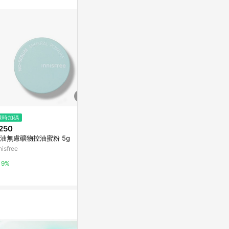
限時加碼
限時加碼
限時加碼
250
$680
$680
油無慮礦物控油蜜粉 5g
輕薄透服貼飾底乳SPF23 PA++
輕薄透服貼飾底乳
30ml 2 清新綠 修飾泛紅
30ml 3 蜜
nisfree
innisfree
innisfree
9%
9%
9%