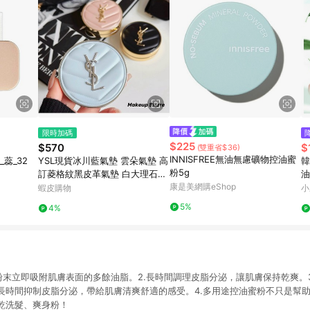
限時加碼
$225
$570
$
(雙重省$36)
INNISFREE無油無慮礦物控油蜜
蕊_32
YSL現貨冰川藍氣墊 雲朵氣墊 高
韓
粉5g
訂菱格紋黑皮革氣墊 白大理石高
油
光Hobo粉氣墊 恆久完美精華水
康是美網購eShop
蝦皮購物
小
粉餅Niki霧光氣墊粉餅
5%
4%
粉末立即吸附肌膚表面的多餘油脂。2.長時間調理皮脂分泌，讓肌膚保持乾爽。3
長時間抑制皮脂分泌，帶給肌膚清爽舒適的感受。4.多用途控油蜜粉不只是幫
乾洗髮、爽身粉！