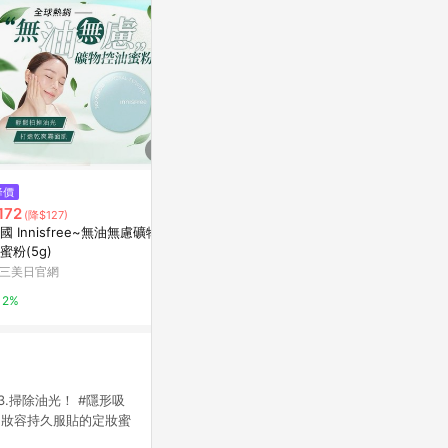
$2,100
降價
歷史低價
零粉感超持久蜜粉
172
$1,188
(降$127)
(降$61
Lancome蘭蔻官網
國 Innisfree~無油無慮礦物控
laura mer
蜜粉(5g)
蜜粉(29g)X
2%
版
三美日官網
東森購物 ETMa
2%
0.5%
.掃除油光！ #隱形吸
助妝容持久服貼的定妝蜜