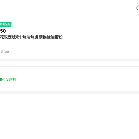
時加碼
50
櫻花限定版🌸] 無油無慮礦物控油蜜粉
isfree
%
OINTS點數