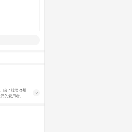
， 除了韓國濟州
我們的愛用者。
康之美！