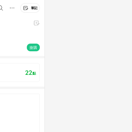
筆記
搶購
22
點