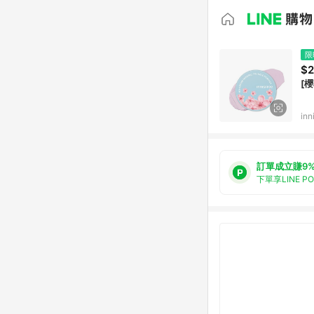
限
$2
[
inn
訂單成立賺9
下單享LINE P