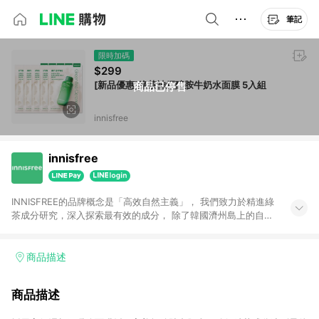
筆記
限時加碼
$299
[新品優惠]綠茶神經醯胺牛奶水面膜 5入組
商品已停售
innisfree
innisfree
INNISFREE的品牌概念是「高效自然主義」， 我們致力於精進綠
茶成分研究，深入探索最有效的成分， 除了韓國濟州島上的自然
原料外， 也添加更多高效成分如A醇、維他命C、神經醯胺等，
不斷升級產品配方提供給我們的愛用者。 以更加多元、自由、充
滿活力形象的「自由之島」， 開啟全新肌膚保養的可能性，致力
商品描述
打造出肌膚健康之美！
商品描述