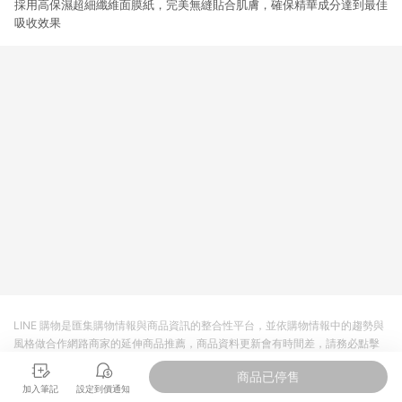
採用高保濕超細纖維面膜紙，完美無縫貼合肌膚，確保精華成分達到最佳
吸收效果
LINE 購物是匯集購物情報與商品資訊的整合性平台，並依購物情報中的趨勢與
風格做合作網路商家的延伸商品推薦，商品資料更新會有時間差，請務必點擊
商品至各合作網路商家，確認現售價與購物條件，一切資訊以合作廠商網頁為
商品已停售
準。
加入筆記
設定到價通知