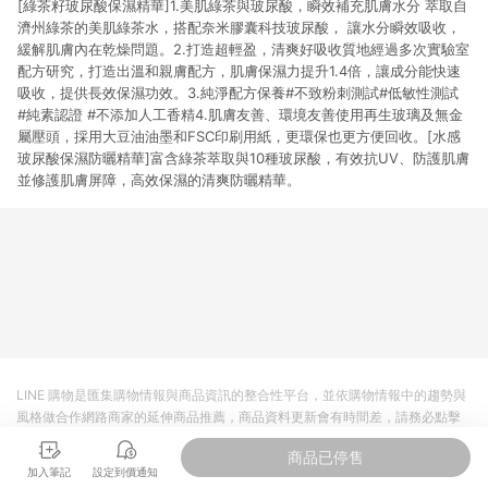
[綠茶籽玻尿酸保濕精華]1.美肌綠茶與玻尿酸，瞬效補充肌膚水分 萃取自
濟州綠茶的美肌綠茶水，搭配奈米膠囊科技玻尿酸， 讓水分瞬效吸收，
緩解肌膚內在乾燥問題。2.打造超輕盈，清爽好吸收質地經過多次實驗室
配方研究，打造出溫和親膚配方，肌膚保濕力提升1.4倍，讓成分能快速
吸收，提供長效保濕功效。3.純淨配方保養#不致粉刺測試#低敏性測試
#純素認證 #不添加人工香精4.肌膚友善、環境友善使用再生玻璃及無金
屬壓頭，採用大豆油油墨和FSC印刷用紙，更環保也更方便回收。[水感
玻尿酸保濕防曬精華]富含綠茶萃取與10種玻尿酸，有效抗UV、防護肌膚
並修護肌膚屏障，高效保濕的清爽防曬精華。
LINE 購物是匯集購物情報與商品資訊的整合性平台，並依購物情報中的趨勢與
風格做合作網路商家的延伸商品推薦，商品資料更新會有時間差，請務必點擊
商品至各合作網路商家，確認現售價與購物條件，一切資訊以合作廠商網頁為
商品已停售
準。
加入筆記
設定到價通知