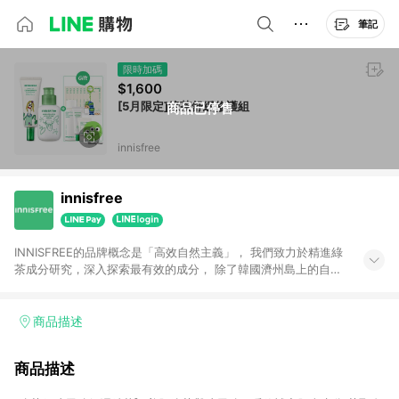
筆記
限時加碼
$1,600
[5月限定]綠茶舒緩修護組
商品已停售
innisfree
innisfree
INNISFREE的品牌概念是「高效自然主義」， 我們致力於精進綠
茶成分研究，深入探索最有效的成分， 除了韓國濟州島上的自然
原料外， 也添加更多高效成分如A醇、維他命C、神經醯胺等，
不斷升級產品配方提供給我們的愛用者。 以更加多元、自由、充
滿活力形象的「自由之島」， 開啟全新肌膚保養的可能性，致力
商品描述
打造出肌膚健康之美！
商品描述