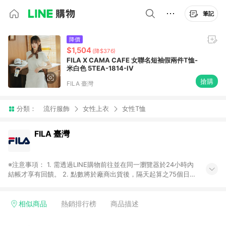
筆記
降價
$1,504
(降$376)
FILA X CAMA CAFE 女聯名短袖假兩件T恤-
米白色 5TEA-1814-IV
搶購
FILA 臺灣
分類：
流行服飾
女性上衣
女性T恤
FILA 臺灣
※注意事項： 1. 需透過LINE購物前往並在同一瀏覽器於24小時內
結帳才享有回饋。 2. 點數將於廠商出貨後，隔天起算之75個日曆
天陸續確認發送。 3. 若有退貨、退款之行為將失去贈點資格。 4.
任何訂單/交易查詢問題必須在90天內詢問申請，超過此範圍訂
單/交易將不受理。
相似商品
熱銷排行榜
商品描述