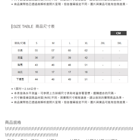
商品規格
\t\t\t\t\t\t\t\t\t\t\t\t\t\t\t\t\t\t\t\t\t\t\t\t\t\t\t\t\t\t\t\t\t\t\t\t\t\t\t\t\t
\t\t\t\t\t\t\t\t\t\t\t\t\t\t\t\t\t