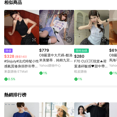
相似商品
$779
$61
降價
限時加碼
OB嚴選中大尺碼-酷洛
OB
$328
$280
(降$140)
米美樂蒂．純棉九宮格
馬海
#Sisjuly#法式時髦小性
F70 CU🇰🇷現貨🔥荷
印花撞色領短袖上衣《I
短袖
Yahoo購物中心
Yah
感氣質修身掛脖吊帶女
葉邊碎皺感🖤甜中帶壞
O0028》
甜辣風顯瘦百搭背心
小皺摺荷葉邊背心 無袖
東森購物 ETMall
蝦皮購物
1%
1
背心 吊帶上衣 短版背
0.5%
1%
心 吊帶背心 bratop
熱銷排行榜