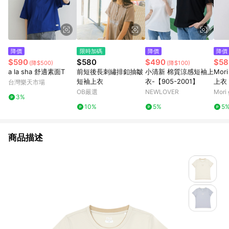
降價
限時加碼
降價
降價
$590
$580
$490
$58
(降$500)
(降$100)
a la sha 舒適素面T
前短後長刺繡排釦抽皺
小清新 棉質涼感短袖上
Mor
短袖上衣
衣-【905-2001】
上衣
台灣樂天市場
OB嚴選
NEWLOVER
Mori
3%
10%
5%
5
商品描述