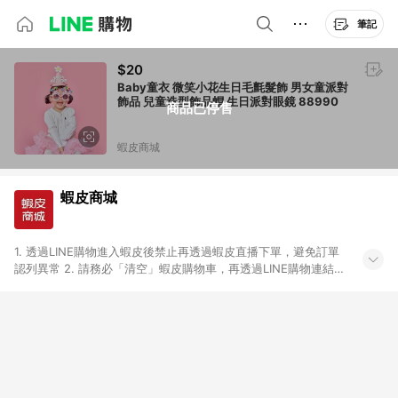
筆記
$20
Baby童衣 微笑小花生日毛氈髮飾 男女童派對
飾品 兒童造型飾品帽 生日派對眼鏡 88990
商品已停售
蝦皮商城
蝦皮商城
1. 透過LINE購物進入蝦皮後禁止再透過蝦皮直播下單，避免訂單
認列異常 2. 請務必「清空」蝦皮購物車，再透過LINE購物連結至
蝦皮商店進行購買 ；先把商品加入購物車，再從LINE購物連結至
蝦皮結帳，將無法獲得點數回饋。 3. 請避免連續下單，若您完成
交易後，想下第二張訂單，請重新從LINE購物連結至蝦皮商店進
行購買 4. 票券及繳費服務類別、捐贈/服務類、遊戲點數、黃
金、遊戲主機(Switch、PS、Xbox)、APPLE品牌系列商品、
Android手機、汽機車、一歲以下嬰兒配方奶粉、醫療器材：回饋
０％ 詳細不回饋商品請見此公告 https://reurl.cc/Gazvnp 5. 蝦