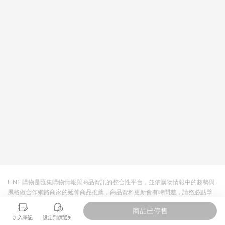
皮直營_餐券&禮券館、康菲COMFIZ、Finetech釩泰醫用口罩、
CHENYU辰昱立體醫療口罩、HAOFA立體口罩、BenQ 明基 健
康生活不予回饋。 6. 蝦皮商城之訂單適用於部分點數紅包，規範
請依該紅包頁說明為主。 7. 點數回饋將依照蝦皮提供扣除折價
券、運費與蝦幣後之最終金額進行計算。 8. 同一商品品項(即便
不同尺寸規格)，皆會計入同一筆返點上限進行計算 9. 用戶需於
同一瀏覽器進行交易（若自動跳轉 APP，請在 APP交易）。 10.
若使用不同物流或付款方式，將拆分成不同筆訂單編號發送通
知。 11. 若使用折價券折抵，可能會有攤提折抵導致訂單金額些微
落差 12. 蝦皮會將LINE的導購跳轉紀錄與蝦皮的會員ID進行綁
定，若後續七天內未透過其他媒體來源導入蝦皮官網，則七天內
於該蝦皮帳號下訂的首筆訂單會被蝦皮認列為該LINE用戶導購跳
轉時所成立之訂單。 13. 若同一用戶使用一個以上蝦皮帳號透過
LINE購物進行導購，將可能導致無法收到導購通知，亦可能無法
收到點數，再請留意。 14. 請注意以下行為將可能導致無法取得
LINE POINTS 點數回饋資格：使用非指定之途徑及方式完成交
易，或經由蝦皮系統判斷點擊路徑不符合回饋資格或規則者。 15.
若有贈點爭議，請務必於訂單日期+60天以內進行洽詢確認；超
過60天(含)以上進行申訴，恕無法贈點回饋。需檢附蝦皮訂單完
LINE 購物是匯集購物情報與商品資訊的整合性平台，並依購物情報中的趨勢與
成、LINE購物訂單記錄，如於LINE購物訂單紀錄已呈現：「非本
風格做合作網路商家的延伸商品推薦，商品資料更新會有時間差，請務必點擊
次前往蝦皮商店之品項，不符合回饋資格」，則不受理此案件。
商品至各合作網路商家，確認現售價與購物條件，一切資訊以合作廠商網頁為
[注意事項] 1.如導購途中用戶由網頁版(電腦版/手機版網頁)切換
商品已停售
準。
為 App 會造成追蹤中斷而無法進行 LINE POINTS 回饋 2.若購買
加入筆記
設定到價通知
過程中關閉蝦皮APP，則需重新透過LINE購物前往蝦皮商城，否