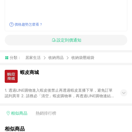
價格趨勢怎麼看？
設定到價通知
分類：
居家生活
收納用品
收納袋壓縮袋
蝦皮商城
1. 透過LINE購物進入蝦皮後禁止再透過蝦皮直播下單，避免訂單
認列異常 2. 請務必「清空」蝦皮購物車，再透過LINE購物連結至
蝦皮商店進行購買 ；先把商品加入購物車，再從LINE購物連結至
蝦皮結帳，將無法獲得點數回饋。 3. 請避免連續下單，若您完成
交易後，想下第二張訂單，請重新從LINE購物連結至蝦皮商店進
相似商品
熱銷排行榜
行購買 4. 票券及繳費服務類別、捐贈/服務類、遊戲點數、黃
金、遊戲主機(Switch、PS、Xbox)、APPLE品牌系列商品、
相似商品
Android手機、汽機車、一歲以下嬰兒配方奶粉、醫療器材：回饋