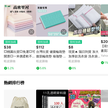
０％ 詳細不回饋商品請見此公告 https://reurl.cc/Gazvnp 5. 蝦
皮直營_餐券&禮券館、康菲COMFIZ、Finetech釩泰醫用口罩、
CHENYU辰昱立體醫療口罩、HAOFA立體口罩、BenQ 明基 健
康生活不予回饋。 6. 蝦皮商城之訂單適用於部分點數紅包，規範
請依該紅包頁說明為主。 7. 點數回饋將依照蝦皮提供扣除折價
券、運費與蝦幣後之最終金額進行計算。 8. 同一商品品項(即便
不同尺寸規格)，皆會計入同一筆返點上限進行計算 9. 用戶需於
同一瀏覽器進行交易（若自動跳轉 APP，請在 APP交易）。 10.
若使用不同物流或付款方式，將拆分成不同筆訂單編號發送通
$20
限時加碼
限時加碼
限時加碼
知。 11. 若使用折價券折抵，可能會有攤提折抵導致訂單金額些微
【荷
$38
$112
$8
落差 12. 蝦皮會將LINE的導購跳轉紀錄與蝦皮的會員ID進行綁
書寫
💥桃園出貨💥免運💥可
台灣出貨 健腹輪跪墊
現貨🔥 隔日到貨 加大
定，若後續七天內未透過其他媒體來源導入蝦皮官網，則七天內
寫流
Yah
開票💥一米價柔軟不縮
腹肌輪跪墊 瑜珈墊 拉
加厚款洗衣袋 洗衣袋
於該蝦皮帳號下訂的首筆訂單會被蝦皮認列為該LINE用戶導購跳
便條
水微彈性布料裏布真絲
伸墊 瑜伽平衡墊加厚健
衣物袋 內衣洗衣袋 多
蝦皮購物
蝦皮購物
蝦皮購物
轉時所成立之訂單。 13. 若同一用戶使用一個以上蝦皮帳號透過
1
連衣裙旂袍裙子內襯布
腹輪專用跪墊初學者防
功能 內衣 衣物洗衣袋
LINE購物進行導購，將可能導致無法收到導購通知，亦可能無法
5.2%
5.6%
6%
料裏子
滑核心訓練健身運動軟
洗衣袋 洗衣網 收納袋
收到點數，再請留意。 14. 請注意以下行為將可能導致無法取得
踏墊 QZT5
LINE POINTS 點數回饋資格：使用非指定之途徑及方式完成交
易，或經由蝦皮系統判斷點擊路徑不符合回饋資格或規則者。 15.
熱銷排行榜
若有贈點爭議，請務必於訂單日期+60天以內進行洽詢確認；超
過60天(含)以上進行申訴，恕無法贈點回饋。需檢附蝦皮訂單完
成、LINE購物訂單記錄，如於LINE購物訂單紀錄已呈現：「非本
次前往蝦皮商店之品項，不符合回饋資格」，則不受理此案件。
[注意事項] 1.如導購途中用戶由網頁版(電腦版/手機版網頁)切換
為 App 會造成追蹤中斷而無法進行 LINE POINTS 回饋 2.若購買