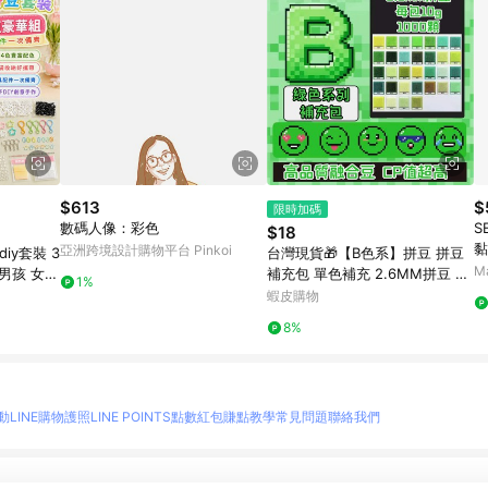
$613
$
限時加碼
數碼人像：彩色
S
$18
黏
亞洲跨境設計購物平台 Pinkoi
iy套裝 3
台灣現貨🎁【B色系】拼豆 拼豆
M
男孩 女孩
補充包 單色補充 2.6MM拼豆 拼
1%
豆工具 拼豆材料包 拼豆豆 MAR
蝦皮購物
D同色號 高品質
8%
動
LINE購物護照
LINE POINTS點數紅包
賺點教學
常見問題
聯絡我們