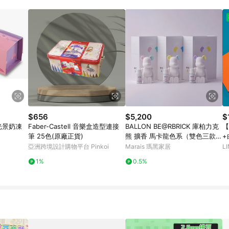
瀏覽器進行交易（若自動跳轉 APP，請在 APP交易）。 10. 若使用不同物流
。 11. 若使用折價券折抵，可能會有攤提折抵導致訂單金額些微落差 12. 蝦
員ID進行綁定，若後續七天內未透過其他媒體來源導入蝦皮官網，則七天內於
該LINE用戶導購跳轉時所成立之訂單。 13. 若同一用戶使用一個以上蝦皮帳號
無法收到導購通知，亦可能無法收到點數，再請留意。 14. 請注意以下行為將
 點數回饋資格：使用非指定之途徑及方式完成交易，或經由蝦皮系統判斷點擊路徑不
點爭議，請務必於訂單日期+60天以內進行洽詢確認；超過60天(含)以上進行申訴
、LINE購物訂單記錄，如於LINE購物訂單紀錄已呈現：「非本次前往蝦皮商
/手機版網頁)切換為 App 會造成追蹤
需重新透過LINE購物前往蝦皮商城，否則無法進
城將購物車結
NE Points 回饋 4.若因系統異常無法追蹤訂單，致使消費者無接收到點數回
$656
$5,200
$
5. LINE購物商品價格若與蝦皮賣場實際價格有異，以蝦皮賣場價格為準 6. 
光景奶凍
Faber-Castell 音樂盒造型連接
BALLON BE@RBRICK 庫柏力克
【
筆 25色(原廠正貨)
熊 擴香 馬卡龍色系（雙色三款）
+
- 馬卡龍色系（雙色三款）-黃色/
亞洲跨境設計購物平台 Pinkoi
Marais 瑪黑家居
L
藍色
1%
0.5%