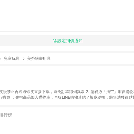
設定到價通知
兒童玩具
美勞繪畫用具
入蝦皮後禁止再透過蝦皮直播下單，避免訂單認列異常 2. 請務必「清空」蝦皮購物
購買 ；先把商品加入購物車，再從LINE購物連結至蝦皮結帳，將無法獲得點數回
易後，想下第二張訂單，請重新從LINE購物連結至蝦皮商店進行購買 4. 票
數、黃金、遊戲主機(Switch、PS、Xbox)、APPLE品牌系列商品、Andro
器材：回饋０％ 詳細不回饋商品請見此公告 https://reurl.cc/Gazvnp 
排行榜
Z、Finetech釩泰醫用口罩、CHENYU辰昱立體醫療口罩、HAOFA立體口罩、B
蝦皮商城之訂單適用於部分點數紅包，規範請依該紅包頁說明為主。 7. 點數回饋
之最終金額進行計算。 8. 同一商品品項(即便不同尺寸規格)，皆會計入同一