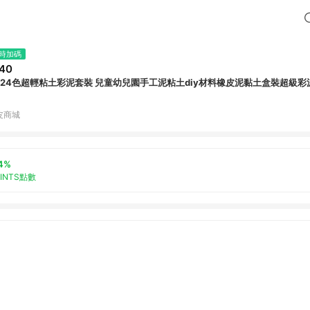
時加碼
40
2/24色超輕粘土彩泥套裝 兒童幼兒園手工泥粘土diy材料橡皮泥黏土盒裝超級彩
皮商城
4%
OINTS點數