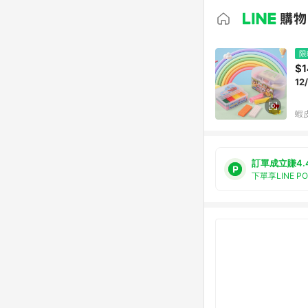
限
$1
1
蝦
訂單成立賺4.
下單享LINE P