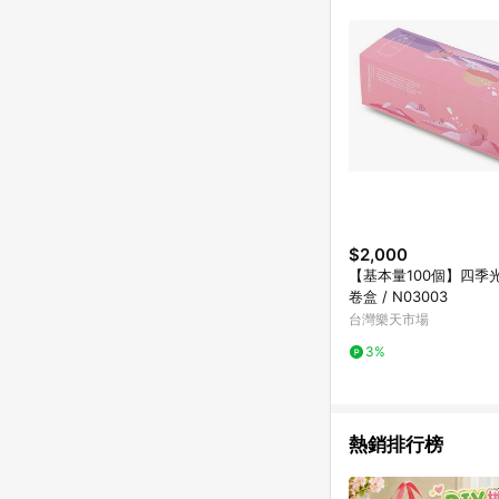
計算 9. 用戶需於同一
成不同筆訂單編號發送通知
購跳轉紀錄與蝦皮的會
首筆訂單會被蝦皮認列為
進行導購，將可能導致
LINE POINTS
則者。 15. 若有贈
饋。需檢附蝦皮訂單完成
合回饋資格」，則不受理此案件。 [注意事項] 1.如導購途中用戶由網頁版(電腦版
中斷而無法進行 LINE POINTS 回饋 2.若購買過程中關閉蝦皮APP，則
行LINE POINTS 回饋。 / 3.如用戶先前往蝦皮商城將商品加入購物車，後續透過LINE購物前往至蝦皮商
清，此方案將不列入 LI
$2,000
條款與法律追訴之權利 
【基本量100個】四季
系統盼為最終判定標準
卷盒 / N03003
台灣樂天市場
3%
熱銷排行榜