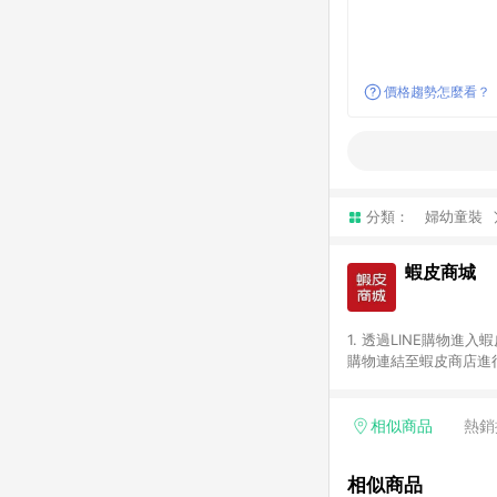
價格趨勢怎麼看？
分類：
婦幼童裝
蝦皮商城
1. 透過LINE購物進
購物連結至蝦皮商店進行
免連續下單，若您完成交
別、捐贈/服務類、遊戲點
一歲以下嬰兒配方奶粉、醫療
相似商品
熱銷
&禮券館、康菲COMFI
生活不予回饋。 6. 
相似商品
除折價券、運費與蝦幣後