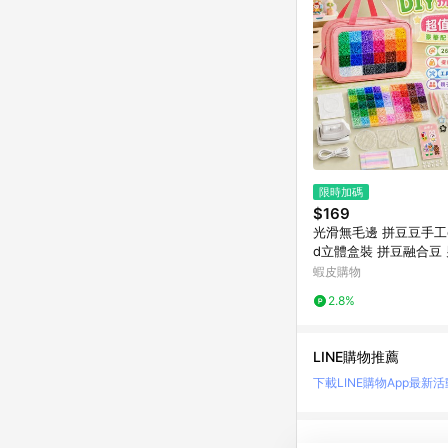
限時加碼
$169
光滑無毛邊 拼豆豆手工d
d立體盒裝 拼豆融合豆 
兒童益智拼圖 益智玩具
蝦皮購物
2.8%
LINE購物推薦
下載LINE購物App
最新活