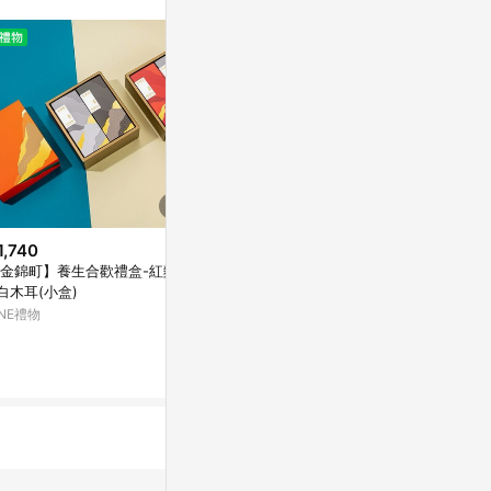
或付款方式，將拆分
皮會將LINE的導
該蝦皮帳號下訂的
透過LINE購物
可能導致無法取得
符合回饋資格或規
，恕無法贈點回
店之品項，不符
饋，蝦皮保有更改
1,740
$150
$1,550
實際回饋，依蝦皮
金錦町】養生合歡禮盒-紅麴
咖啡歐蕾
【雷雕刻字】 
白木耳(小盒)
SAFARI 系列
亞洲跨境設計購物平台 Pinkoi
INE禮物
亞洲跨境設計購物
1%
1%