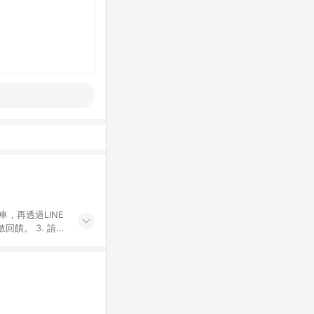
車，再透過LINE
饋。 3. 請避
券及繳費服務類
id手機、汽機車、
5. 蝦皮直營_餐券
enQ 明基 健康
將依照蝦皮提供扣
筆返點上限進行