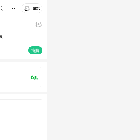
筆記
泥
搶購
6
點