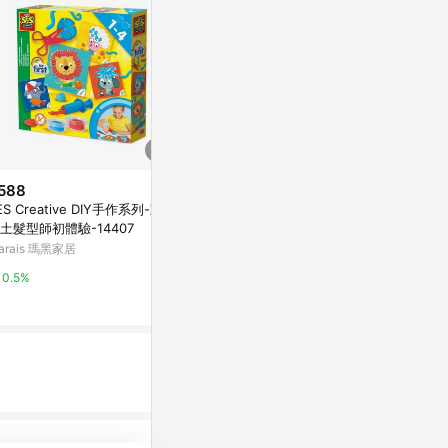
588
$399
$440
ES Creative DIY手作系列-動物
向日葵磁鐵ATO11 手工黏土創作
袖珍黏土食物
土髮型師初體驗-14407
小擺飾
玩
arais 瑪黑家居
亞洲跨境設計購物平台 Pinkoi
亞洲跨境設計購物
0.5%
1%
1%