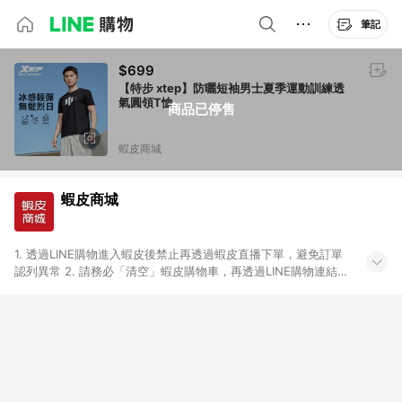
筆記
$699
【特步 xtep】防曬短袖男士夏季運動訓練透
氣圓領T恤
商品已停售
蝦皮商城
蝦皮商城
1. 透過LINE購物進入蝦皮後禁止再透過蝦皮直播下單，避免訂單
認列異常 2. 請務必「清空」蝦皮購物車，再透過LINE購物連結至
蝦皮商店進行購買 ；先把商品加入購物車，再從LINE購物連結至
蝦皮結帳，將無法獲得點數回饋。 3. 請避免連續下單，若您完成
交易後，想下第二張訂單，請重新從LINE購物連結至蝦皮商店進
行購買 4. 票券及繳費服務類別、捐贈/服務類、遊戲點數、黃
金、遊戲主機(Switch、PS、Xbox)、APPLE品牌系列商品、
Android手機、汽機車、一歲以下嬰兒配方奶粉、醫療器材：回饋
０％ 詳細不回饋商品請見此公告 https://reurl.cc/Gazvnp 5. 蝦