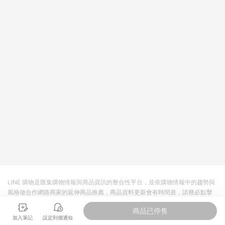
皮直營_餐券&禮券館、康菲COMFIZ、Finetech釩泰醫用口罩、
CHENYU辰昱立體醫療口罩、HAOFA立體口罩、BenQ 明基 健
康生活不予回饋。 6. 蝦皮商城之訂單適用於部分點數紅包，規範
請依該紅包頁說明為主。 7. 點數回饋將依照蝦皮提供扣除折價
券、運費與蝦幣後之最終金額進行計算。 8. 同一商品品項(即便
不同尺寸規格)，皆會計入同一筆返點上限進行計算 9. 用戶需於
同一瀏覽器進行交易（若自動跳轉 APP，請在 APP交易）。 10.
若使用不同物流或付款方式，將拆分成不同筆訂單編號發送通
知。 11. 若使用折價券折抵，可能會有攤提折抵導致訂單金額些微
落差 12. 蝦皮會將LINE的導購跳轉紀錄與蝦皮的會員ID進行綁
定，若後續七天內未透過其他媒體來源導入蝦皮官網，則七天內
於該蝦皮帳號下訂的首筆訂單會被蝦皮認列為該LINE用戶導購跳
轉時所成立之訂單。 13. 若同一用戶使用一個以上蝦皮帳號透過
LINE購物進行導購，將可能導致無法收到導購通知，亦可能無法
收到點數，再請留意。 14. 請注意以下行為將可能導致無法取得
LINE POINTS 點數回饋資格：使用非指定之途徑及方式完成交
易，或經由蝦皮系統判斷點擊路徑不符合回饋資格或規則者。 15.
若有贈點爭議，請務必於訂單日期+60天以內進行洽詢確認；超
過60天(含)以上進行申訴，恕無法贈點回饋。需檢附蝦皮訂單完
LINE 購物是匯集購物情報與商品資訊的整合性平台，並依購物情報中的趨勢與
成、LINE購物訂單記錄，如於LINE購物訂單紀錄已呈現：「非本
風格做合作網路商家的延伸商品推薦，商品資料更新會有時間差，請務必點擊
次前往蝦皮商店之品項，不符合回饋資格」，則不受理此案件。
商品至各合作網路商家，確認現售價與購物條件，一切資訊以合作廠商網頁為
[注意事項] 1.如導購途中用戶由網頁版(電腦版/手機版網頁)切換
商品已停售
準。
為 App 會造成追蹤中斷而無法進行 LINE POINTS 回饋 2.若購買
加入筆記
設定到價通知
過程中關閉蝦皮APP，則需重新透過LINE購物前往蝦皮商城，否