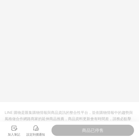
皮直營_餐券&禮券館、康菲COMFIZ、Finetech釩泰醫用口罩、
CHENYU辰昱立體醫療口罩、HAOFA立體口罩、BenQ 明基 健
康生活不予回饋。 6. 蝦皮商城之訂單適用於部分點數紅包，規範
請依該紅包頁說明為主。 7. 點數回饋將依照蝦皮提供扣除折價
券、運費與蝦幣後之最終金額進行計算。 8. 同一商品品項(即便
不同尺寸規格)，皆會計入同一筆返點上限進行計算 9. 用戶需於
同一瀏覽器進行交易（若自動跳轉 APP，請在 APP交易）。 10.
若使用不同物流或付款方式，將拆分成不同筆訂單編號發送通
知。 11. 若使用折價券折抵，可能會有攤提折抵導致訂單金額些微
落差 12. 蝦皮會將LINE的導購跳轉紀錄與蝦皮的會員ID進行綁
定，若後續七天內未透過其他媒體來源導入蝦皮官網，則七天內
於該蝦皮帳號下訂的首筆訂單會被蝦皮認列為該LINE用戶導購跳
轉時所成立之訂單。 13. 若同一用戶使用一個以上蝦皮帳號透過
LINE購物進行導購，將可能導致無法收到導購通知，亦可能無法
收到點數，再請留意。 14. 請注意以下行為將可能導致無法取得
LINE POINTS 點數回饋資格：使用非指定之途徑及方式完成交
易，或經由蝦皮系統判斷點擊路徑不符合回饋資格或規則者。 15.
若有贈點爭議，請務必於訂單日期+60天以內進行洽詢確認；超
過60天(含)以上進行申訴，恕無法贈點回饋。需檢附蝦皮訂單完
LINE 購物是匯集購物情報與商品資訊的整合性平台，並依購物情報中的趨勢與
成、LINE購物訂單記錄，如於LINE購物訂單紀錄已呈現：「非本
風格做合作網路商家的延伸商品推薦，商品資料更新會有時間差，請務必點擊
次前往蝦皮商店之品項，不符合回饋資格」，則不受理此案件。
商品至各合作網路商家，確認現售價與購物條件，一切資訊以合作廠商網頁為
[注意事項] 1.如導購途中用戶由網頁版(電腦版/手機版網頁)切換
商品已停售
準。
為 App 會造成追蹤中斷而無法進行 LINE POINTS 回饋 2.若購買
加入筆記
設定到價通知
過程中關閉蝦皮APP，則需重新透過LINE購物前往蝦皮商城，否