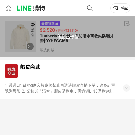
筆記
$2,520
(雙重省$1,110)
Timberland 中性白色防潑水可收納防曬外
商品已停售
套|0YHFGCM9
蝦皮商城
蝦皮商城
1. 透過LINE購物進入蝦皮後禁止再透過蝦皮直播下單，避免訂單
認列異常 2. 請務必「清空」蝦皮購物車，再透過LINE購物連結至
蝦皮商店進行購買 ；先把商品加入購物車，再從LINE購物連結至
蝦皮結帳，將無法獲得點數回饋。 3. 請避免連續下單，若您完成
交易後，想下第二張訂單，請重新從LINE購物連結至蝦皮商店進
行購買 4. 票券及繳費服務類別、捐贈/服務類、遊戲點數、黃
金、遊戲主機(Switch、PS、Xbox)、APPLE品牌系列商品、
Android手機、汽機車、一歲以下嬰兒配方奶粉、醫療器材：回饋
０％ 詳細不回饋商品請見此公告 https://reurl.cc/Gazvnp 5. 蝦