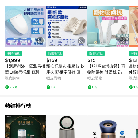
０％ 詳細不回饋商品請見此公告 https://reurl.cc/Gazvnp 5. 蝦
皮直營_餐券&禮券館、康菲COMFIZ、Finetech釩泰醫用口罩、
CHENYU辰昱立體醫療口罩、HAOFA立體口罩、BenQ 明基 健
康生活不予回饋。 6. 蝦皮商城之訂單適用於部分點數紅包，規範
請依該紅包頁說明為主。 7. 點數回饋將依照蝦皮提供扣除折價
券、運費與蝦幣後之最終金額進行計算。 8. 同一商品品項(即便
不同尺寸規格)，皆會計入同一筆返點上限進行計算 9. 用戶需於
同一瀏覽器進行交易（若自動跳轉 APP，請在 APP交易）。 10.
若使用不同物流或付款方式，將拆分成不同筆訂單編號發送通
限時加碼
限時加碼
限時加碼
限時
知。 11. 若使用折價券折抵，可能會有攤提折抵導致訂單金額些微
$1,999
$159
$15
$13
落差 12. 蝦皮會將LINE的導購跳轉紀錄與蝦皮的會員ID進行綁
【漢斯衛浴】恆溫馬桶
頸椎舒壓枕 指壓枕 按
【12HR台灣出貨】寵
品物
定，若後續七天內未透過其他媒體來源導入蝦皮官網，則七天內
蓋 加熱馬桶座 智慧马
摩枕 頸椎牽引器 圓柱
物除蚤梳 除蚤梳 跳蚤
伸縮
於該蝦皮帳號下訂的首筆訂單會被蝦皮認列為該LINE用戶導購跳
桶盖 加熱便座 加热马
形枕頭 肩頸放鬆 頸椎
梳 密齒梳 跳蚤 梳毛 貓
杯刷
蝦皮購物
蝦皮購物
蝦皮購物
蝦皮
轉時所成立之訂單。 13. 若同一用戶使用一個以上蝦皮帳號透過
桶座圈 家用UV型即热
枕 頸部舒緩器 v型功能
梳子 寵物梳 寵物梳子
刷 
LINE購物進行導購，將可能導致無法收到導購通知，亦可能無法
7.2%
1%
8%
1
式座圈 自動開合便座蓋
枕 多功能枕頭 脖枕 頸
狗梳子 梳子 寵物密齒
刷 
收到點數，再請留意。 14. 請注意以下行為將可能導致無法取得
語音控制
部支撐
梳
LINE POINTS 點數回饋資格：使用非指定之途徑及方式完成交
易，或經由蝦皮系統判斷點擊路徑不符合回饋資格或規則者。 15.
熱銷排行榜
若有贈點爭議，請務必於訂單日期+60天以內進行洽詢確認；超
過60天(含)以上進行申訴，恕無法贈點回饋。需檢附蝦皮訂單完
成、LINE購物訂單記錄，如於LINE購物訂單紀錄已呈現：「非本
次前往蝦皮商店之品項，不符合回饋資格」，則不受理此案件。
[注意事項] 1.如導購途中用戶由網頁版(電腦版/手機版網頁)切換
為 App 會造成追蹤中斷而無法進行 LINE POINTS 回饋 2.若購買