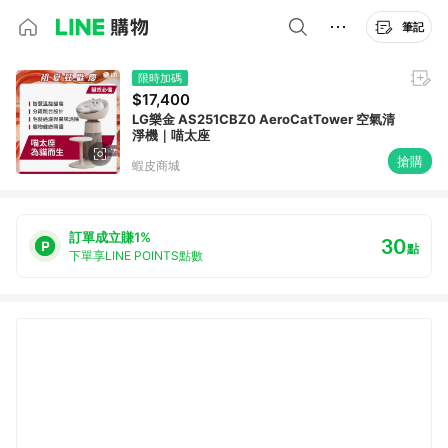
筆記
限時加碼
$17,400
LG樂金 AS251CBZ0 AeroCatTower 空氣清
淨機｜喵太座
搶購
蝦皮商城
訂單成立賺1%
30
點
下單享LINE POINTS點數