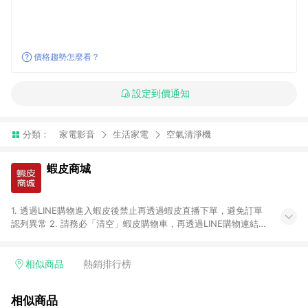
價格趨勢怎麼看？
設定到價通知
分類：
家電影音
生活家電
空氣清淨機
蝦皮商城
1. 透過LINE購物進入蝦皮後禁止再透過蝦皮直播下單，避免訂單
認列異常 2. 請務必「清空」蝦皮購物車，再透過LINE購物連結至
蝦皮商店進行購買 ；先把商品加入購物車，再從LINE購物連結至
蝦皮結帳，將無法獲得點數回饋。 3. 請避免連續下單，若您完成
交易後，想下第二張訂單，請重新從LINE購物連結至蝦皮商店進
相似商品
熱銷排行榜
行購買 4. 票券及繳費服務類別、捐贈/服務類、遊戲點數、黃
金、遊戲主機(Switch、PS、Xbox)、APPLE品牌系列商品、
相似商品
Android手機、汽機車、一歲以下嬰兒配方奶粉、醫療器材：回饋