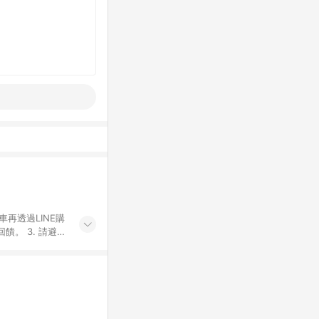
車再透過LINE購
。 3. 請避免
購物之訂單適用於
後之最終金額進行
或付款方式，將拆
同一商品品項(即
ID進行綁定，若
LINE用戶導