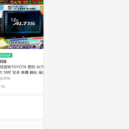
限時加碼
限時加碼
歷史低價
159
$425
$652
(降$163
現貨🌺TOYOTA 豐田 ALTIS 1
適用於BMW 5系 i5 後出風口飾
硅油指針胎壓
代 10吋 安卓 車機 鋼化 保護貼
板 碳纖維飾板 汽車防刮 寶馬52
氣表放氣測壓
裝 加裝 安卓機 ALTIS
0 530 bmw i5專用 飾板 改裝 零
皮購物
蝦皮購物
東森購物 ETMa
件
1%
7.6%
0.5%