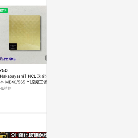
無法收到導購通
數回饋資格：使用非
爭議，請務必於訂
LINE購物訂
件。 [注意
 回饋 2.若
s 回饋 4.
. 實際回饋，依
750
$180
$104
Nakabayashi】NCL 珠光浮雕
【震撼精品百貨】Hello Kitty 凱
山彦 文字 貼
本 MB40/565-Y(原廠正貨)
蒂貓~文件夾~粉和風
亞洲跨境設計購物
INE禮物
Yahoo購物中心
1%
0%