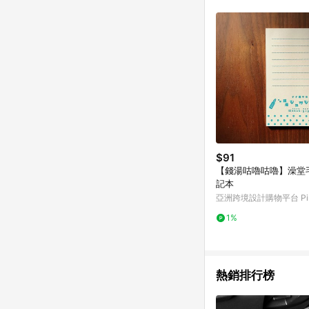
購跳轉時所成立之訂單。
知，亦可能無法收到點數，
指定之途徑及方式完成
單日期+60天以內進行
單記錄，如於LINE購
事項] 1.如導購途中用戶由
購買過程中關閉蝦皮APP，則
蝦皮商城將商品加入購物車
自 2018/10/24 起購買蝦皮拍賣商品，不符合
合贈點資格 6.若因系統異常無法追蹤訂單，致使消費者無接收到點數回饋，蝦皮保有更改條款與法律追訴之權利 7.
LINE購物商品價格若
蝦皮系統盼為最終判定
$91
【錢湯咕嚕咕嚕】澡堂
記本
亞洲跨境設計購物平台 Pin
1%
熱銷排行榜