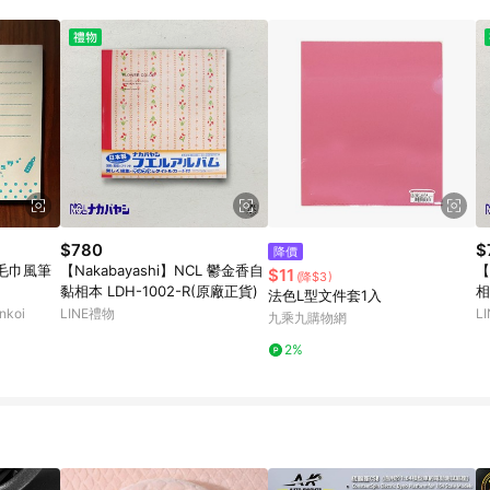
 11. 若同一用戶使用一個以上蝦皮帳號透過LINE購物進行導購，將可能導致
再請留意。 13. 請注意以下行為將可能導致無法取得 LINE POINTS 點
交易，或經由蝦皮系統判斷點擊路徑不符合回饋資格或規則者。 14. 若有贈點
洽詢確認；超過60天(含)以上進行申訴，恕無法贈點回饋。需檢附蝦皮訂單完成、
物訂單紀錄已呈現：「非本次前往蝦皮商店之品項，不符合回饋資格」，則不受理此案
網頁版(電腦版/手機版網頁)切換為 App 會造成追蹤中斷而無法進行 LINE Points
需重新透過LINE購物前往蝦皮商城，否則無法進行LINE POINTS 回饋。 3.如用戶先前往
，後續透過LINE購物前往至蝦皮商城將購物車結清，此方案將不列入 LINE Point
贈點資格 5. 透過LINE購物購買蝦皮站上「蝦皮推廣服務」之商品，不符
與蝦皮賣場實際價格有異，以蝦皮賣場價格為準 8. 使用代繳服務不具贈點資格 9
標準
$780
$
降價
毛巾風筆
【Nakabayashi】NCL 鬱金香自
【
$11
(降$3)
黏相本 LDH-1002-R(原廠正貨)
相
法色L型文件套1入
koi
LINE禮物
L
九乘九購物網
2%