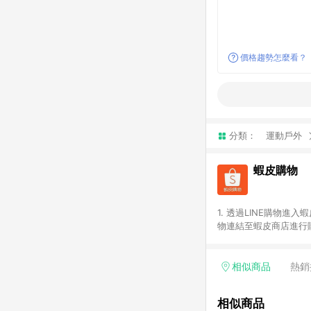
價格趨勢怎麼看？
分類：
運動戶外
蝦皮購物
1. 透過LINE購物進
物連結至蝦皮商店進行購
連續下單，若您完成交易
部分點數紅包，規範請
計算。 6. 用戶需於同
相似商品
熱銷
分成不同筆訂單編號發送
便不同尺寸規格)，皆會
相似商品
後續七天內未透過其他