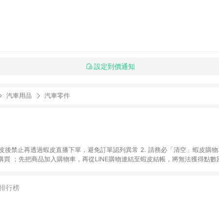
設定到價通知
汽車用品
汽車零件
入蝦皮後禁止再透過蝦皮直播下單，避免訂單認列異常 2. 請務必「清空」蝦皮購物
買 ；先把商品加入購物車，再從LINE購物連結至蝦皮結帳，將無法獲得點數回饋
後，想下第二張訂單，請重新從LINE購物連結至蝦皮商店進行購買 4. 蝦皮
依該紅包頁說明為主。 5. 點數回饋將依照蝦皮提供扣除折價券、運費與蝦幣
一瀏覽器進行交易（若自動跳轉 APP，請在 APP交易）。 7. 若使用不同物流
排行榜
通知。 8. 若使用折價券折抵，可能會有攤提折抵導致訂單金額些微落差 9. 
計入同一筆返點上限進行計算 10. 蝦皮會將LINE的導購跳轉紀錄與蝦皮的會員
媒體來源導入蝦皮官網，則七天內於該蝦皮帳號下訂的首筆訂單會被蝦皮認列為該