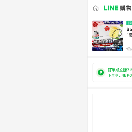
限
$
ˋ 
蝦
訂單成立賺7.
下單享LINE P