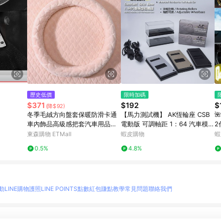
歷史低價
限時加碼
$371
$192
$
(降$92)
冬季毛絨方向盤套保暖防滑卡通
【馬力測試機】 AK恆輪座 CSB

車內飾品高級感把套汽車用品裝
電動版 可調軸距 1：64 汽車模型
2
飾
調速器 適配風洞測試機 模型馬力
改
東森購物 ETMall
蝦皮購物
蝦
機
0.5%
4.8%
動
LINE購物護照
LINE POINTS點數紅包
賺點教學
常見問題
聯絡我們