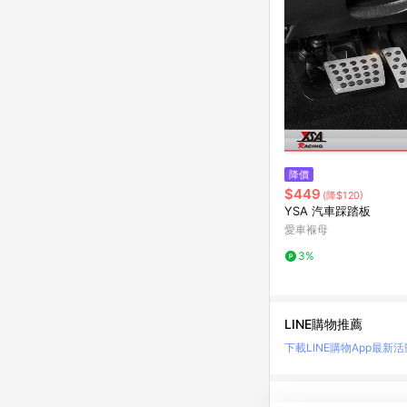
降價
$449
(降$120)
YSA 汽車踩踏板
愛車褓母
3%
LINE購物推薦
下載LINE購物App
最新活