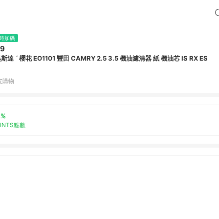
時加碼
59
昊斯達 ˊ 櫻花 EO1101 豐田 CAMRY 2.5 3.5 機油濾清器 紙 機油芯 IS RX ES
皮購物
2%
OINTS點數