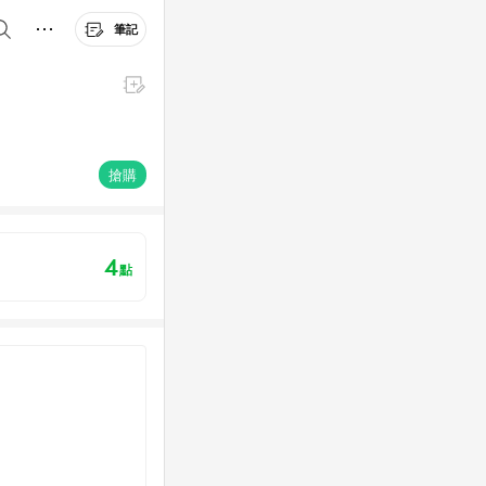
筆記
搶購
4
點