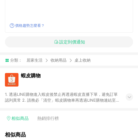
價格趨勢怎麼看？
設定到價通知
分類：
居家生活
收納用品
桌上收納
蝦皮購物
1. 透過LINE購物進入蝦皮後禁止再透過蝦皮直播下單，避免訂單
認列異常 2. 請務必「清空」蝦皮購物車再透過LINE購物連結至蝦
皮商店進行購買 ；先把商品加入購物車，再從LINE購物連結至蝦
皮結帳，將無法獲得點數回饋。 3. 請避免連續下單，若您完成交
易後，想下第二張訂單，請重新從LINE購物連結至蝦皮商店進行
相似商品
熱銷排行榜
購買 4. 蝦皮購物之訂單適用於部分點數紅包，規範請依該紅包頁
說明為主。 5. 點數回饋將依照蝦皮提供扣除折價券、運費與蝦幣
相似商品
後之最終金額進行計算。 6. 用戶需於同一瀏覽器進行交易（若自