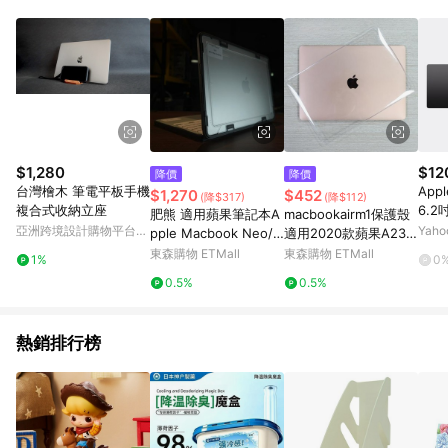
動跳轉 APP，請在 APP交易）。 7. 若使用不同物流或付款方式，
將拆分成不同筆訂單編號發送通知。 8. 若使用折價券折抵，可能
會有攤提折抵導致訂單金額些微落差 9. 同一商品品項(即便不同
尺寸規格)，皆會計入同一筆返點上限進行計算 10. 蝦皮會將LINE
的導購跳轉紀錄與蝦皮的會員ID進行綁定，若後續七天內未透過
其他媒體來源導入蝦皮官網，則七天內於該蝦皮帳號下訂的首筆
訂單會被蝦皮認列為該LINE用戶導購跳轉時所成立之訂單。 11.
若同一用戶使用一個以上蝦皮帳號透過LINE購物進行導購，將可
能導致無法收到導購通知，亦可能無法收到點數，再請留意。 13.
$1,280
$12
降價
降價
請注意以下行為將可能導致無法取得 LINE POINTS 點數回饋資
台灣檜木 筆電平板手機
Appl
$1,270
$452
(降$317)
(降$112)
格：使用非指定之途徑及方式完成交易，或經由蝦皮系統判斷點
複合式收納立座
6.2
肥熊 適用蘋果筆記本A
macbookairm1保護殼
擊路徑不符合回饋資格或規則者。 14. 若有贈點爭議，請務必於
CPU
亞洲跨境設計購物平台
Yah
pple Macbook Neo/A
適用2020款蘋果A233
訂單日期+60天以內進行洽詢確認；超過60天(含)以上進行申
SSD
Pinkoi
ir 15.3寸 15寸保護套戰
7筆記本A2179保護套A
東森購物 ETMall
東森購物 ETMall
訴，恕無法贈點回饋。需檢附蝦皮訂單完成、LINE購物訂單記
1%
0
術防摔電腦透明殼保護
ir13.3寸屏幕膜鍵盤膜
錄，如於LINE購物訂單紀錄已呈現：「非本次前往蝦皮商店之品
0.5%
0.5%
殼15英寸2024/2025
配件軟保護貼膜全包
項，不符合回饋資格」，則不受理此案件。 [注意事項] 1.如導購
款
途中用戶由網頁版(電腦版/手機版網頁)切換為 App 會造成追蹤中
斷而無法進行 LINE Points 回饋 2.若購買過程中關閉蝦皮APP，
熱銷排行榜
則需重新透過LINE購物前往蝦皮商城，否則無法進行LINE
POINTS 回饋。 3.如用戶先前往蝦皮商城將商品加入購物車，後
續透過LINE購物前往至蝦皮商城將購物車結清，此方案將不列入
LINE Points 回饋 4.自 2018/10/24 起購買蝦皮拍賣商品，不符
合贈點資格 5. 透過LINE購物購買蝦皮站上「蝦皮推廣服務」之商
品，不符合贈點資格 6.若因系統異常無法追蹤訂單，致使消費者