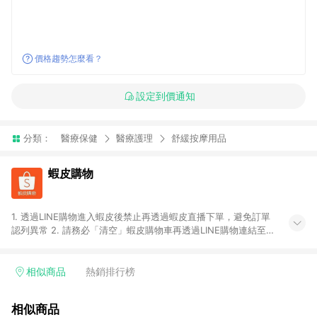
價格趨勢怎麼看？
設定到價通知
分類：
醫療保健
醫療護理
舒緩按摩用品
蝦皮購物
1. 透過LINE購物進入蝦皮後禁止再透過蝦皮直播下單，避免訂單
認列異常 2. 請務必「清空」蝦皮購物車再透過LINE購物連結至蝦
皮商店進行購買 ；先把商品加入購物車，再從LINE購物連結至蝦
皮結帳，將無法獲得點數回饋。 3. 請避免連續下單，若您完成交
易後，想下第二張訂單，請重新從LINE購物連結至蝦皮商店進行
相似商品
熱銷排行榜
購買 4. 蝦皮購物之訂單適用於部分點數紅包，規範請依該紅包頁
說明為主。 5. 點數回饋將依照蝦皮提供扣除折價券、運費與蝦幣
相似商品
後之最終金額進行計算。 6. 用戶需於同一瀏覽器進行交易（若自