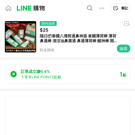
筆記
限時加碼
$25
隔日📦泰國八僊筒通鼻神器 泰國薄荷棒 薄荷
鼻通棒 清涼油鼻塞通 鼻通薄荷棒 醒神棒 開車
鼻吸棒 可聞可塗 薄荷油
搶購
蝦皮購物
訂單成立賺6.4%
1
點
下單享LINE POINTS點數