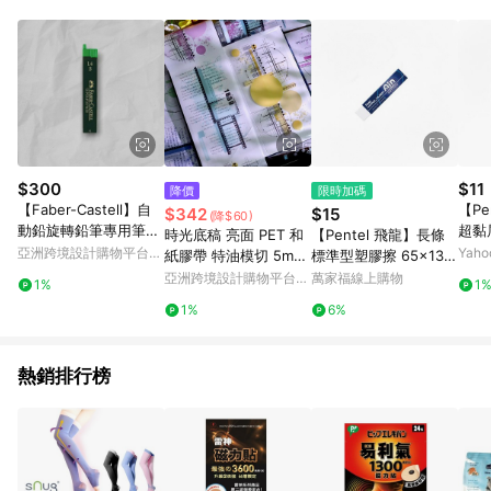
動跳轉 APP，請在 APP交易）。 7. 若使用不同物流或付款方式，
將拆分成不同筆訂單編號發送通知。 8. 若使用折價券折抵，可能
會有攤提折抵導致訂單金額些微落差 9. 同一商品品項(即便不同
尺寸規格)，皆會計入同一筆返點上限進行計算 10. 蝦皮會將LINE
的導購跳轉紀錄與蝦皮的會員ID進行綁定，若後續七天內未透過
其他媒體來源導入蝦皮官網，則七天內於該蝦皮帳號下訂的首筆
訂單會被蝦皮認列為該LINE用戶導購跳轉時所成立之訂單。 11.
若同一用戶使用一個以上蝦皮帳號透過LINE購物進行導購，將可
能導致無法收到導購通知，亦可能無法收到點數，再請留意。 13.
$300
$11
降價
限時加碼
請注意以下行為將可能導致無法取得 LINE POINTS 點數回饋資
【Faber-Castell】自
【Pe
$342
$15
(降$60)
格：使用非指定之途徑及方式完成交易，或經由蝦皮系統判斷點
動鉛旋轉鉛筆專用筆芯
超黏
時光底稿 亮面 PET 和
【Pentel 飛龍】長條
擊路徑不符合回饋資格或規則者。 14. 若有贈點爭議，請務必於
B 1.4mm-6支裝-3入
3.6x
亞洲跨境設計購物平台
Yah
紙膠帶 特油模切 5m
標準型塑膠擦 65x13.6
訂單日期+60天以內進行洽詢確認；超過60天(含)以上進行申
S07
Pinkoi
卷
x13.6mm /個 ZETH07
亞洲跨境設計購物平台
萬家福線上購物
訴，恕無法贈點回饋。需檢附蝦皮訂單完成、LINE購物訂單記
1%
1
Pinkoi
錄，如於LINE購物訂單紀錄已呈現：「非本次前往蝦皮商店之品
1%
6%
項，不符合回饋資格」，則不受理此案件。 [注意事項] 1.如導購
途中用戶由網頁版(電腦版/手機版網頁)切換為 App 會造成追蹤中
斷而無法進行 LINE Points 回饋 2.若購買過程中關閉蝦皮APP，
熱銷排行榜
則需重新透過LINE購物前往蝦皮商城，否則無法進行LINE
POINTS 回饋。 3.如用戶先前往蝦皮商城將商品加入購物車，後
續透過LINE購物前往至蝦皮商城將購物車結清，此方案將不列入
LINE Points 回饋 4.自 2018/10/24 起購買蝦皮拍賣商品，不符
合贈點資格 5. 透過LINE購物購買蝦皮站上「蝦皮推廣服務」之商
品，不符合贈點資格 6.若因系統異常無法追蹤訂單，致使消費者