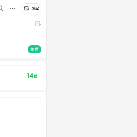
筆記
搶購
14
點