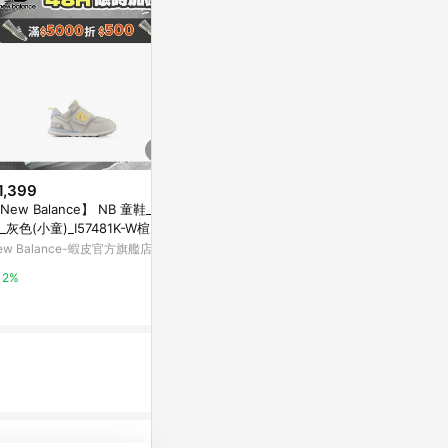
1,399
$1,499
限時加碼
New Balance】 NB 童鞋_中
[New Bala
$469
_灰色(小童)_I57481K-W楦 574
色_I4084L7
TAJA童鞋 台灣製造 救援小英雄
ew Balance-蝦皮官方旗艦店
PChome 24h
POLI 波利 安寶 羅伊 亮燈 電燈
鞋 園丁鞋 防水 洞洞鞋 布希鞋 凱
蝦皮購物
2%
1%
英
7.2%