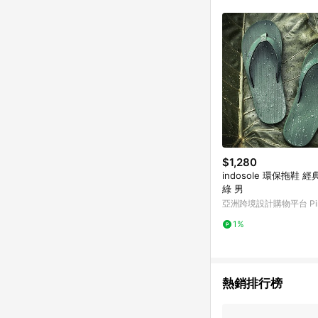
購跳轉時所成立之訂單。
知，亦可能無法收到點數，
指定之途徑及方式完成
單日期+60天以內進行
單記錄，如於LINE購
事項] 1.如導購途中用戶由
購買過程中關閉蝦皮APP，則
蝦皮商城將商品加入購物車
自 2018/10/24 起購買蝦皮拍賣商品，不符合
合贈點資格 6.若因系統異常無法追蹤訂單，致使消費者無接收到點數回饋，蝦皮保有更改條款與法律追訴之權利 7.
LINE購物商品價格若
蝦皮系統盼為最終判定
$1,280
indosole 環保拖鞋 
綠 男
亞洲跨境設計購物平台 Pin
1%
熱銷排行榜