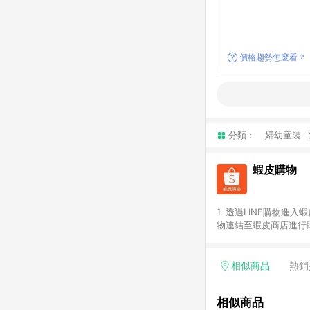
價格趨勢怎麼看？
分類：
婦幼童裝
蝦皮購物
1. 透過LINE購物進
物連結至蝦皮商店進行購
連續下單，若您完成交易
部分點數紅包，規範請
計算。 6. 用戶需於同
相似商品
熱銷
分成不同筆訂單編號發送
便不同尺寸規格)，皆會
相似商品
後續七天內未透過其他