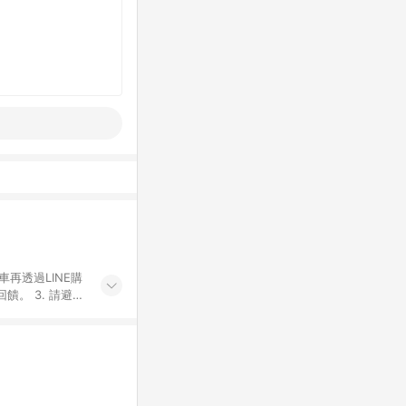
車再透過LINE購
。 3. 請避免
購物之訂單適用於
後之最終金額進行
或付款方式，將拆
同一商品品項(即
ID進行綁定，若
LINE用戶導