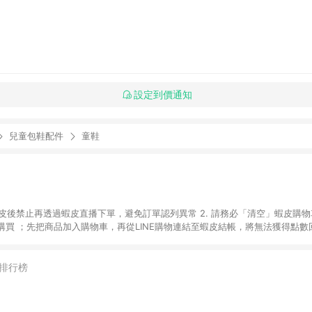
設定到價通知
兒童包鞋配件
童鞋
入蝦皮後禁止再透過蝦皮直播下單，避免訂單認列異常 2. 請務必「清空」蝦皮購物
買 ；先把商品加入購物車，再從LINE購物連結至蝦皮結帳，將無法獲得點數回饋
後，想下第二張訂單，請重新從LINE購物連結至蝦皮商店進行購買 4. 蝦皮
依該紅包頁說明為主。 5. 點數回饋將依照蝦皮提供扣除折價券、運費與蝦幣
一瀏覽器進行交易（若自動跳轉 APP，請在 APP交易）。 7. 若使用不同物流
排行榜
通知。 8. 若使用折價券折抵，可能會有攤提折抵導致訂單金額些微落差 9. 
計入同一筆返點上限進行計算 10. 蝦皮會將LINE的導購跳轉紀錄與蝦皮的會員
媒體來源導入蝦皮官網，則七天內於該蝦皮帳號下訂的首筆訂單會被蝦皮認列為該