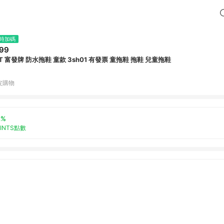
時加碼
99
MIT 富發牌 防水拖鞋 童款 3sh01 有發票 童拖鞋 拖鞋 兒童拖鞋
皮購物
2%
OINTS點數