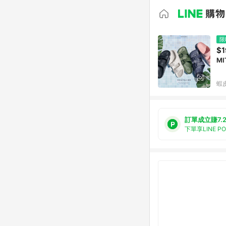
限
$1
蝦
訂單成立賺7.
下單享LINE P