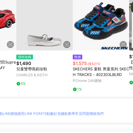
$
限時加碼
降價
豐田Supra
【
$1,490
$1,575
(降$215)
OMY
性
兒童雙帶瑪莉珍鞋
SKECHERS 童鞋 男童系列 SKEC
N
H TRACKS - 402303LBLRD
CHARLES & KEITH
PChome 24h購物
5%
1%
動
LINE購物護照
LINE POINTS點數紅包
賺點教學
常見問題
聯絡我們