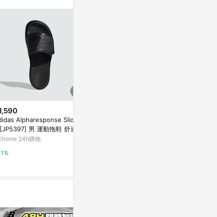
無法收到導購通
數回饋資格：使用非
爭議，請務必於訂
LINE購物訂
件。 [注意
 回饋 2.若
s 回饋 4.
. 實際回饋，依
1,590
$1,490
歷史低價
didas Alpharesponse Slide 2.
Adidas 愛迪達 Adilette Comfor
$380
(降$40
 [JP5397] 男 運動拖鞋 舒適 黑
t [JS1145] 男女 拖鞋 運動拖鞋
【UNDER AR
黑白 夏日 沙灘 泳池
Chome 24h購物
PChome 24h購物
cker V 拖鞋
PChome 24h
1%
1%
1%