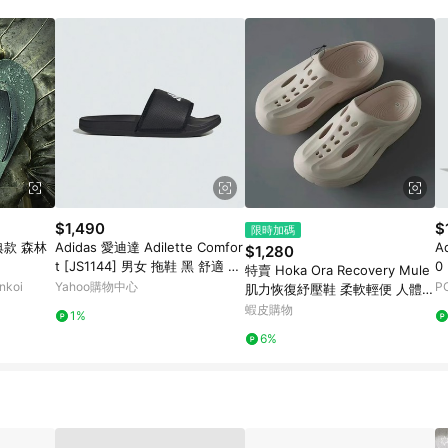
 11. 若同一用戶使用一個以上蝦皮帳號透過LINE購物進行導購，將可能導致
再請留意。 13. 請注意以下行為將可能導致無法取得 LINE POINTS 點
交易，或經由蝦皮系統判斷點擊路徑不符合回饋資格或規則者。 14. 若有贈點
洽詢確認；超過60天(含)以上進行申訴，恕無法贈點回饋。需檢附蝦皮訂單完成、
物訂單紀錄已呈現：「非本次前往蝦皮商店之品項，不符合回饋資格」，則不受理此案
網頁版(電腦版/手機版網頁)切換為 App 會造成追蹤中斷而無法進行 LINE Points
需重新透過LINE購物前往蝦皮商城，否則無法進行LINE POINTS 回饋。 3.如用戶先前往
，後續透過LINE購物前往至蝦皮商城將購物車結清，此方案將不列入 LINE Point
贈點資格 5. 透過LINE購物購買蝦皮站上「蝦皮推廣服務」之商品，不符
與蝦皮賣場實際價格有異，以蝦皮賣場價格為準 8. 使用代繳服務不具贈點資格 9
標準
$1,490
$
限時加碼
經典款 森林
Adidas 愛迪達 Adilette Comfor
A
$1,280
t [JS1144] 男女 拖鞋 黑 舒適 柔
0
特賣 Hoka Ora Recovery Mule
軟
koi
Yahoo購物中心
P
肌力恢復紓壓鞋 柔軟輕便 人體工
學 足弓支撐 男款厚底增高 洞洞
蝦皮購物
1%
拖鞋
6%