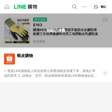
筆記
限時加碼
$183
購滿99出貨【免運】 勞保手套防水全膠防滑
商品已停售
耐磨工作加厚橡膠幹活男工地勞動全乳膠防臭
蝦皮購物
蝦皮購物
1. 透過LINE購物進入蝦皮後禁止再透過蝦皮直播下單，避免訂單
認列異常 2. 請務必「清空」蝦皮購物車再透過LINE購物連結至蝦
皮商店進行購買 ；先把商品加入購物車，再從LINE購物連結至蝦
皮結帳，將無法獲得點數回饋。 3. 請避免連續下單，若您完成交
易後，想下第二張訂單，請重新從LINE購物連結至蝦皮商店進行
購買 4. 蝦皮購物之訂單適用於部分點數紅包，規範請依該紅包頁
說明為主。 5. 點數回饋將依照蝦皮提供扣除折價券、運費與蝦幣
後之最終金額進行計算。 6. 用戶需於同一瀏覽器進行交易（若自
動跳轉 APP，請在 APP交易）。 7. 若使用不同物流或付款方式，