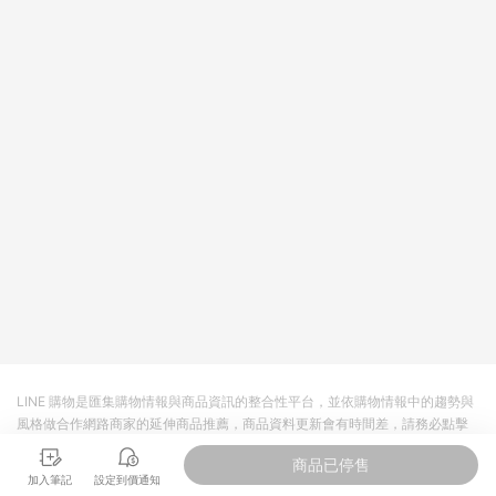
將拆分成不同筆訂單編號發送通知。 8. 若使用折價券折抵，可能
會有攤提折抵導致訂單金額些微落差 9. 同一商品品項(即便不同
尺寸規格)，皆會計入同一筆返點上限進行計算 10. 蝦皮會將LINE
的導購跳轉紀錄與蝦皮的會員ID進行綁定，若後續七天內未透過
其他媒體來源導入蝦皮官網，則七天內於該蝦皮帳號下訂的首筆
訂單會被蝦皮認列為該LINE用戶導購跳轉時所成立之訂單。 11.
若同一用戶使用一個以上蝦皮帳號透過LINE購物進行導購，將可
能導致無法收到導購通知，亦可能無法收到點數，再請留意。 13.
請注意以下行為將可能導致無法取得 LINE POINTS 點數回饋資
格：使用非指定之途徑及方式完成交易，或經由蝦皮系統判斷點
擊路徑不符合回饋資格或規則者。 14. 若有贈點爭議，請務必於
訂單日期+60天以內進行洽詢確認；超過60天(含)以上進行申
訴，恕無法贈點回饋。需檢附蝦皮訂單完成、LINE購物訂單記
錄，如於LINE購物訂單紀錄已呈現：「非本次前往蝦皮商店之品
項，不符合回饋資格」，則不受理此案件。 [注意事項] 1.如導購
途中用戶由網頁版(電腦版/手機版網頁)切換為 App 會造成追蹤中
斷而無法進行 LINE Points 回饋 2.若購買過程中關閉蝦皮APP，
則需重新透過LINE購物前往蝦皮商城，否則無法進行LINE
POINTS 回饋。 3.如用戶先前往蝦皮商城將商品加入購物車，後
LINE 購物是匯集購物情報與商品資訊的整合性平台，並依購物情報中的趨勢與
續透過LINE購物前往至蝦皮商城將購物車結清，此方案將不列入
風格做合作網路商家的延伸商品推薦，商品資料更新會有時間差，請務必點擊
LINE Points 回饋 4.自 2018/10/24 起購買蝦皮拍賣商品，不符
商品至各合作網路商家，確認現售價與購物條件，一切資訊以合作廠商網頁為
合贈點資格 5. 透過LINE購物購買蝦皮站上「蝦皮推廣服務」之商
商品已停售
準。
品，不符合贈點資格 6.若因系統異常無法追蹤訂單，致使消費者
加入筆記
設定到價通知
無接收到點數回饋，蝦皮保有更改條款與法律追訴之權利 7. LINE