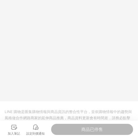
將拆分成不同筆訂單編號發送通知。 8. 若使用折價券折抵，可能
會有攤提折抵導致訂單金額些微落差 9. 同一商品品項(即便不同
尺寸規格)，皆會計入同一筆返點上限進行計算 10. 蝦皮會將LINE
的導購跳轉紀錄與蝦皮的會員ID進行綁定，若後續七天內未透過
其他媒體來源導入蝦皮官網，則七天內於該蝦皮帳號下訂的首筆
訂單會被蝦皮認列為該LINE用戶導購跳轉時所成立之訂單。 11.
若同一用戶使用一個以上蝦皮帳號透過LINE購物進行導購，將可
能導致無法收到導購通知，亦可能無法收到點數，再請留意。 13.
請注意以下行為將可能導致無法取得 LINE POINTS 點數回饋資
格：使用非指定之途徑及方式完成交易，或經由蝦皮系統判斷點
擊路徑不符合回饋資格或規則者。 14. 若有贈點爭議，請務必於
訂單日期+60天以內進行洽詢確認；超過60天(含)以上進行申
訴，恕無法贈點回饋。需檢附蝦皮訂單完成、LINE購物訂單記
錄，如於LINE購物訂單紀錄已呈現：「非本次前往蝦皮商店之品
項，不符合回饋資格」，則不受理此案件。 [注意事項] 1.如導購
途中用戶由網頁版(電腦版/手機版網頁)切換為 App 會造成追蹤中
斷而無法進行 LINE Points 回饋 2.若購買過程中關閉蝦皮APP，
則需重新透過LINE購物前往蝦皮商城，否則無法進行LINE
POINTS 回饋。 3.如用戶先前往蝦皮商城將商品加入購物車，後
LINE 購物是匯集購物情報與商品資訊的整合性平台，並依購物情報中的趨勢與
續透過LINE購物前往至蝦皮商城將購物車結清，此方案將不列入
風格做合作網路商家的延伸商品推薦，商品資料更新會有時間差，請務必點擊
LINE Points 回饋 4.自 2018/10/24 起購買蝦皮拍賣商品，不符
商品至各合作網路商家，確認現售價與購物條件，一切資訊以合作廠商網頁為
合贈點資格 5. 透過LINE購物購買蝦皮站上「蝦皮推廣服務」之商
商品已停售
準。
品，不符合贈點資格 6.若因系統異常無法追蹤訂單，致使消費者
加入筆記
設定到價通知
無接收到點數回饋，蝦皮保有更改條款與法律追訴之權利 7. LINE