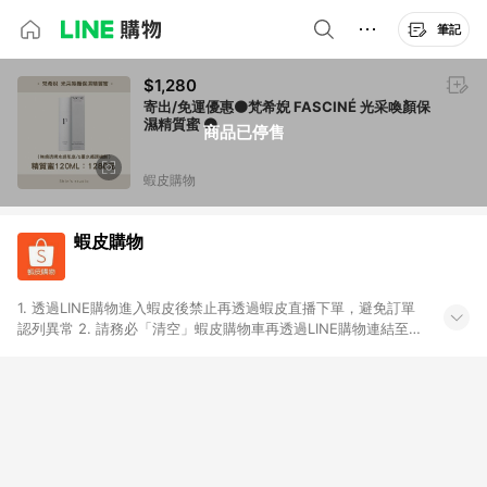
筆記
$1,280
寄出/免運優惠🟤梵希婗 FASCINÉ 光采喚顏保
濕精質蜜 🟤
商品已停售
蝦皮購物
蝦皮購物
1. 透過LINE購物進入蝦皮後禁止再透過蝦皮直播下單，避免訂單
認列異常 2. 請務必「清空」蝦皮購物車再透過LINE購物連結至蝦
皮商店進行購買 ；先把商品加入購物車，再從LINE購物連結至蝦
皮結帳，將無法獲得點數回饋。 3. 請避免連續下單，若您完成交
易後，想下第二張訂單，請重新從LINE購物連結至蝦皮商店進行
購買 4. 蝦皮購物之訂單適用於部分點數紅包，規範請依該紅包頁
說明為主。 5. 點數回饋將依照蝦皮提供扣除折價券、運費與蝦幣
後之最終金額進行計算。 6. 用戶需於同一瀏覽器進行交易（若自
動跳轉 APP，請在 APP交易）。 7. 若使用不同物流或付款方式，