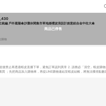
,430
立統編 戶外遮陽傘沙灘休閑集市草地婚禮波浪設計創意鋁合金中柱大傘
商品已停售
皮購物
入蝦皮後禁止再透過蝦皮直播下單，避免訂單認列異常 2. 請務必「清空」蝦皮購物
買 ；先把商品加入購物車，再從LINE購物連結至蝦皮結帳，將無法獲得點數回饋
後，想下第二張訂單，請重新從LINE購物連結至蝦皮商店進行購買 4. 蝦皮
依該紅包頁說明為主。 5. 點數回饋將依照蝦皮提供扣除折價券、運費與蝦幣
一瀏覽器進行交易（若自動跳轉 APP，請在 APP交易）。 7. 若使用不同物流
通知。 8. 若使用折價券折抵，可能會有攤提折抵導致訂單金額些微落差 9. 
計入同一筆返點上限進行計算 10. 蝦皮會將LINE的導購跳轉紀錄與蝦皮的會員
媒體來源導入蝦皮官網，則七天內於該蝦皮帳號下訂的首筆訂單會被蝦皮認列為該
 11. 若同一用戶使用一個以上蝦皮帳號透過LINE購物進行導購，將可能導致