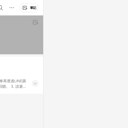
筆記
車再透過LINE購
。 3. 請避免
購物之訂單適用於
後之最終金額進行
或付款方式，將拆
同一商品品項(即
ID進行綁定，若
LINE用戶導
無法收到導購通