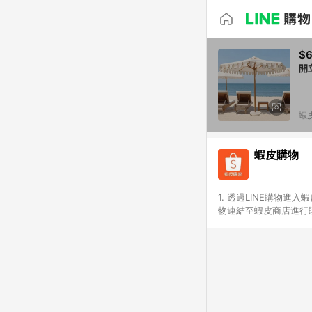
$6
開
蝦
蝦皮購物
1. 透過LINE購物進
物連結至蝦皮商店進行購
連續下單，若您完成交易
部分點數紅包，規範請
計算。 6. 用戶需於同
分成不同筆訂單編號發送
便不同尺寸規格)，皆會
後續七天內未透過其他
購跳轉時所成立之訂單。