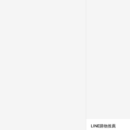
知，亦可能無法收到點數，
指定之途徑及方式完成
單日期+60天以內進行
單記錄，如於LINE購
事項] 1.如導購途中用戶由
購買過程中關閉蝦皮APP，則
蝦皮商城將商品加入購物車
自 2018/10/24 起購買蝦皮拍賣商品，不符合
合贈點資格 6.若因系統異常無法追蹤訂單，致使消費者無接收到點數回饋，蝦皮保有更改條款與法律追訴之權利 7.
LINE購物商品價格若
蝦皮系統盼為最終判定
LINE購物推薦