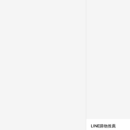
知，亦可能無法收到點數，
指定之途徑及方式完成
單日期+60天以內進行
單記錄，如於LINE購
事項] 1.如導購途中用戶由
購買過程中關閉蝦皮APP，則
蝦皮商城將商品加入購物車
自 2018/10/24 起購買蝦皮拍賣商品，不符合
合贈點資格 6.若因系統異常無法追蹤訂單，致使消費者無接收到點數回饋，蝦皮保有更改條款與法律追訴之權利 7.
LINE購物商品價格若
蝦皮系統盼為最終判定
LINE購物推薦