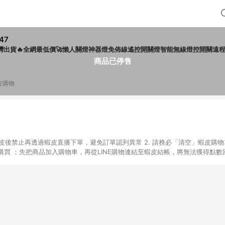
47
灣出貨🔥全網最低價🚀懶人關燈神器燈免佈線遙控開關燈智能無線燈控開關遠
商品已停售
皮購物
入蝦皮後禁止再透過蝦皮直播下單，避免訂單認列異常 2. 請務必「清空」蝦皮購物
買 ；先把商品加入購物車，再從LINE購物連結至蝦皮結帳，將無法獲得點數回饋
後，想下第二張訂單，請重新從LINE購物連結至蝦皮商店進行購買 4. 蝦皮
依該紅包頁說明為主。 5. 點數回饋將依照蝦皮提供扣除折價券、運費與蝦幣
一瀏覽器進行交易（若自動跳轉 APP，請在 APP交易）。 7. 若使用不同物流
通知。 8. 若使用折價券折抵，可能會有攤提折抵導致訂單金額些微落差 9. 
計入同一筆返點上限進行計算 10. 蝦皮會將LINE的導購跳轉紀錄與蝦皮的會員
媒體來源導入蝦皮官網，則七天內於該蝦皮帳號下訂的首筆訂單會被蝦皮認列為該
 11. 若同一用戶使用一個以上蝦皮帳號透過LINE購物進行導購，將可能導致