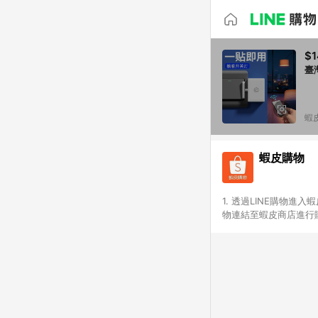
$1
臺
蝦
蝦皮購物
1. 透過LINE購物進
物連結至蝦皮商店進行購
連續下單，若您完成交易
部分點數紅包，規範請
計算。 6. 用戶需於同
分成不同筆訂單編號發送
便不同尺寸規格)，皆會
後續七天內未透過其他
購跳轉時所成立之訂單。