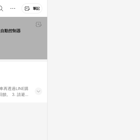
筆記
程自動控制器
車再透過LINE購
。 3. 請避免
購物之訂單適用於
後之最終金額進行
或付款方式，將拆
同一商品品項(即
ID進行綁定，若
LINE用戶導
無法收到導購通