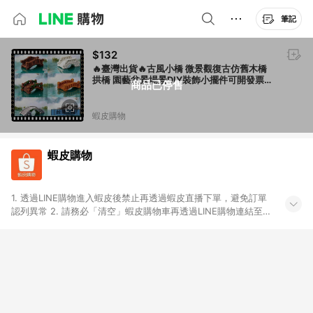
筆記
$132
🔥臺灣出貨🔥古風小橋 微景觀復古仿舊木橋
拱橋 園藝盆景場景DIY裝飾小擺件可開發票
商品已停售
✅【大同小藝】
蝦皮購物
蝦皮購物
1. 透過LINE購物進入蝦皮後禁止再透過蝦皮直播下單，避免訂單
認列異常 2. 請務必「清空」蝦皮購物車再透過LINE購物連結至蝦
皮商店進行購買 ；先把商品加入購物車，再從LINE購物連結至蝦
皮結帳，將無法獲得點數回饋。 3. 請避免連續下單，若您完成交
易後，想下第二張訂單，請重新從LINE購物連結至蝦皮商店進行
購買 4. 蝦皮購物之訂單適用於部分點數紅包，規範請依該紅包頁
說明為主。 5. 點數回饋將依照蝦皮提供扣除折價券、運費與蝦幣
後之最終金額進行計算。 6. 用戶需於同一瀏覽器進行交易（若自
動跳轉 APP，請在 APP交易）。 7. 若使用不同物流或付款方式，