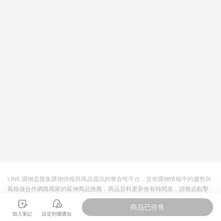
將拆分成不同筆訂單編號發送通知。 8. 若使用折價券折抵，可能
會有攤提折抵導致訂單金額些微落差 9. 同一商品品項(即便不同
尺寸規格)，皆會計入同一筆返點上限進行計算 10. 蝦皮會將LINE
的導購跳轉紀錄與蝦皮的會員ID進行綁定，若後續七天內未透過
其他媒體來源導入蝦皮官網，則七天內於該蝦皮帳號下訂的首筆
訂單會被蝦皮認列為該LINE用戶導購跳轉時所成立之訂單。 11.
若同一用戶使用一個以上蝦皮帳號透過LINE購物進行導購，將可
能導致無法收到導購通知，亦可能無法收到點數，再請留意。 13.
請注意以下行為將可能導致無法取得 LINE POINTS 點數回饋資
格：使用非指定之途徑及方式完成交易，或經由蝦皮系統判斷點
擊路徑不符合回饋資格或規則者。 14. 若有贈點爭議，請務必於
訂單日期+60天以內進行洽詢確認；超過60天(含)以上進行申
訴，恕無法贈點回饋。需檢附蝦皮訂單完成、LINE購物訂單記
錄，如於LINE購物訂單紀錄已呈現：「非本次前往蝦皮商店之品
項，不符合回饋資格」，則不受理此案件。 [注意事項] 1.如導購
途中用戶由網頁版(電腦版/手機版網頁)切換為 App 會造成追蹤中
斷而無法進行 LINE Points 回饋 2.若購買過程中關閉蝦皮APP，
則需重新透過LINE購物前往蝦皮商城，否則無法進行LINE
POINTS 回饋。 3.如用戶先前往蝦皮商城將商品加入購物車，後
LINE 購物是匯集購物情報與商品資訊的整合性平台，並依購物情報中的趨勢與
續透過LINE購物前往至蝦皮商城將購物車結清，此方案將不列入
風格做合作網路商家的延伸商品推薦，商品資料更新會有時間差，請務必點擊
LINE Points 回饋 4.自 2018/10/24 起購買蝦皮拍賣商品，不符
商品至各合作網路商家，確認現售價與購物條件，一切資訊以合作廠商網頁為
合贈點資格 5. 透過LINE購物購買蝦皮站上「蝦皮推廣服務」之商
商品已停售
準。
品，不符合贈點資格 6.若因系統異常無法追蹤訂單，致使消費者
加入筆記
設定到價通知
無接收到點數回饋，蝦皮保有更改條款與法律追訴之權利 7. LINE