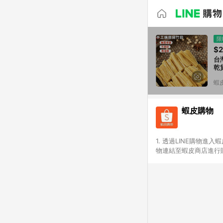
限
$2
台
乾
蝦
蝦皮購物
1. 透過LINE購物進
物連結至蝦皮商店進行購
連續下單，若您完成交易
部分點數紅包，規範請
計算。 6. 用戶需於同
分成不同筆訂單編號發送
便不同尺寸規格)，皆會
後續七天內未透過其他
購跳轉時所成立之訂單。