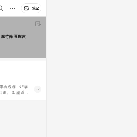
筆記
 腐竹條 豆腐皮
車再透過LINE購
。 3. 請避免
購物之訂單適用於
後之最終金額進行
或付款方式，將拆
同一商品品項(即
ID進行綁定，若
LINE用戶導
無法收到導購通