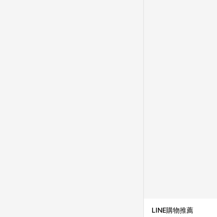
知，亦可能無法收到點數，
指定之途徑及方式完成
單日期+60天以內進行
單記錄，如於LINE購
事項] 1.如導購途中用戶由
購買過程中關閉蝦皮APP，則
蝦皮商城將商品加入購物車
自 2018/10/24 起購買蝦皮拍賣商品，不符合
合贈點資格 6.若因系統異常無法追蹤訂單，致使消費者無接收到點數回饋，蝦皮保有更改條款與法律追訴之權利 7.
LINE購物商品價格若
蝦皮系統盼為最終判定
LINE購物推薦