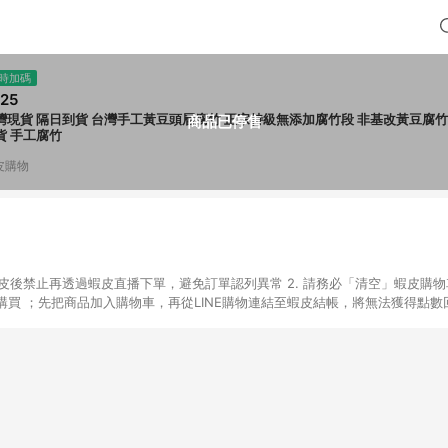
時加碼
25
灣現貨 隔日到貨 台灣手工黃豆頭層腐竹 正宗特級無添加腐竹段 非基改黃豆腐竹
商品已停售
貨 手工腐竹
皮購物
入蝦皮後禁止再透過蝦皮直播下單，避免訂單認列異常 2. 請務必「清空」蝦皮購物
買 ；先把商品加入購物車，再從LINE購物連結至蝦皮結帳，將無法獲得點數回饋
後，想下第二張訂單，請重新從LINE購物連結至蝦皮商店進行購買 4. 蝦皮
依該紅包頁說明為主。 5. 點數回饋將依照蝦皮提供扣除折價券、運費與蝦幣
一瀏覽器進行交易（若自動跳轉 APP，請在 APP交易）。 7. 若使用不同物流
通知。 8. 若使用折價券折抵，可能會有攤提折抵導致訂單金額些微落差 9. 
計入同一筆返點上限進行計算 10. 蝦皮會將LINE的導購跳轉紀錄與蝦皮的會員
媒體來源導入蝦皮官網，則七天內於該蝦皮帳號下訂的首筆訂單會被蝦皮認列為該
 11. 若同一用戶使用一個以上蝦皮帳號透過LINE購物進行導購，將可能導致