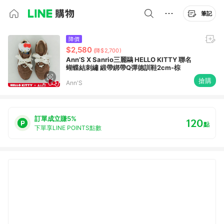
筆記
降價
$2,580
(降$2,700)
Ann’S X Sanrio三麗鷗 HELLO KITTY 聯名
蝴蝶結刺繡 緞帶綁帶Q彈德訓鞋2cm-棕
搶購
Ann'S
訂單成立賺5%
120
點
下單享LINE POINTS點數