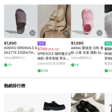
$1,890
$1,090
降價
限時
ADIDAS ORIGINALS A
adidas 愛迪達 涼鞋 童
$799
$59
(降$149)
DILETTE ESSENTIAL
鞋 小童 兒童 運動 ALT
XPRESOLE 咖啡魔方涼
商城
W 女運動拖鞋-紫粉-IF
AVENTURE 2.0 I 粉 ID
Yahoo購物中心
Yahoo購物中心
拖鞋-香草拿鐵 男生US
穿拖鞋 方頭拖
3572
3422
10
蹬氣
citiesocial 找 好東西
蝦皮
1%
1%
新款
0.5%
2.
方頭
熱銷排行榜