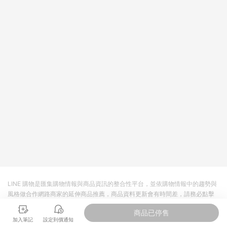
LINE 購物是匯集購物情報與商品資訊的整合性平台，並依購物情報中的趨勢與
風格做合作網路商家的延伸商品推薦，商品資料更新會有時間差，請務必點擊
商品至各合作網路商家，確認現售價與購物條件，一切資訊以合作廠商網頁為
商品已停售
準。
加入筆記
設定到價通知