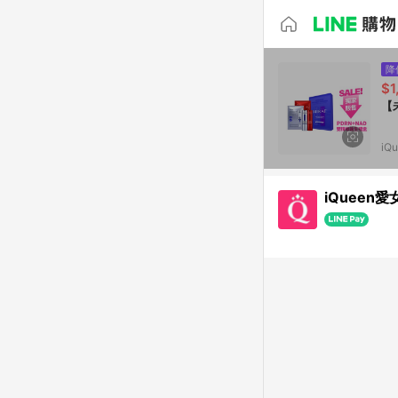
降
$1
【
iQ
iQueen