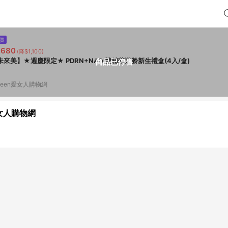
價
,680
(降$1,100)
未來美】★週慶限定★ PDRN+NAD 雙精華逆齡新生禮盒(4入/盒)
商品已停售
ueen愛女人購物網
愛女人購物網