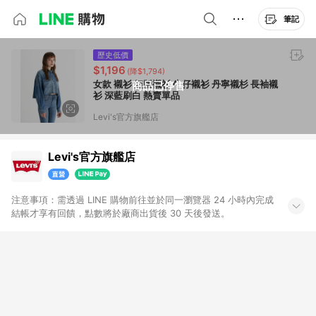
筆記
歷史低價
$1,196
(降$1,794)
女款 襯衫 短版襯衫 牛仔襯衫 丹寧襯杉 長袖襯
商品已停售
衫 深藍刷白 熱賣單品
Levi's官方旗艦店
Levi's官方旗艦店
注意事項：需透過 LINE 購物前往並於同一瀏覽器 24 小時內完成
結帳才享有回饋，點數將於廠商出貨後 30 天後發送。