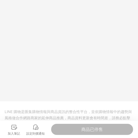
LINE 購物是匯集購物情報與商品資訊的整合性平台，並依購物情報中的趨勢與
風格做合作網路商家的延伸商品推薦，商品資料更新會有時間差，請務必點擊
商品至各合作網路商家，確認現售價與購物條件，一切資訊以合作廠商網頁為
商品已停售
準。
加入筆記
設定到價通知