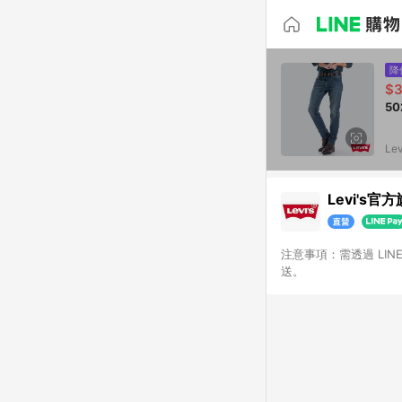
降
$3
5
Le
Levi's官
注意事項：需透過 LI
送。