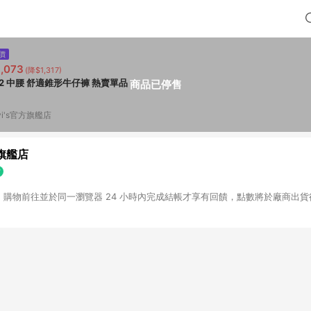
價
,073
(降$1,317)
02 中腰 舒適錐形牛仔褲 熱賣單品
商品已停售
vi's官方旗艦店
方旗艦店
NE 購物前往並於同一瀏覽器 24 小時內完成結帳才享有回饋，點數將於廠商出貨後