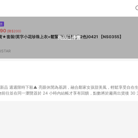
價
790
(降$200)
貨★套裝!英字小花珍珠上衣+鬆緊腰短褲裙(共2色)0421 【NS0355】
商品已停售
USTAR
上架新品 週週限時下殺▲ 亮眼休閒為基調，融合鄰家女孩甜美風，輕鬆享受自在生
E 購物前往並在同一瀏覽器於 24 小時內結帳才享有回饋，點數將於廠商出貨後 30