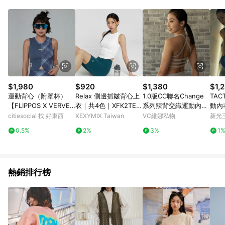
$1,980
$920
$1,380
$1,
運動背心（附罩杯）
Relax 側邊抓皺背心上
1.0版CC聯名Change
TAC
【FLIPPOS X VERVE
衣｜共4色｜XFK2TE1
系列辣背交織運動內衣
動內
｜LECTURE CRUSH B
006
中強度-三色VCstyle3
citiesocial 找 好東西
XEXYMIX Taiwan
VC維娜私物
新光三
RA TOP - 藍灰】 S
615058
0.5%
2%
3%
1
熱銷排行榜