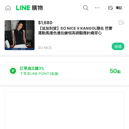
筆記
$1,680
【追加到貨】SO NICE X KANGOL聯名 芭蕾
運動風撞色邊拉鍊領高磅顯瘦針織背心
搶購
SO NICE
訂單成立賺3%
50
點
下單享LINE POINTS點數