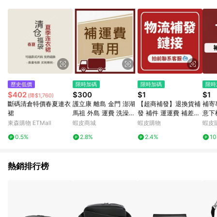
歷史低價
限時加碼
限時加碼
限時
$402
$300
$1
$1
(降$1,760)
斷碼清倉特價春夏連衣
護立康 離島 金門 澎湖
【超商補發】退換貨補
補寄
裙
馬祖 外島 運費 洗澡椅
發 補件 運運費 補差價
意下
助行器 起身架 雨傘
雨刷
東森購物 ETMall
蝦皮商城
蝦皮購物
蝦皮
0.5%
2.8%
2.4%
1
熱銷排行榜